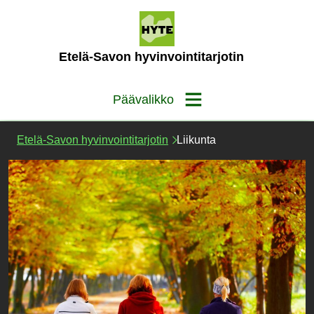
Siirry
sisältöön
(Etusivu)
Etelä-Savon hyvinvointitarjotin
Päävalikko
Etelä-Savon hyvinvointitarjotin
Liikunta