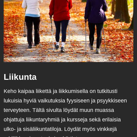
Liikunta
Keho kaipaa liikettä ja liikkumisella on tutkitusti
lukuisia hyviä vaikutuksia fyysiseen ja psyykkiseen
terveyteen. Tältä sivulta löydät muun muassa
ohjattuja liikuntaryhmiä ja kursseja sekä erilaisia
ulko- ja sisäliikuntatiloja. Löydät myös vinkkejä