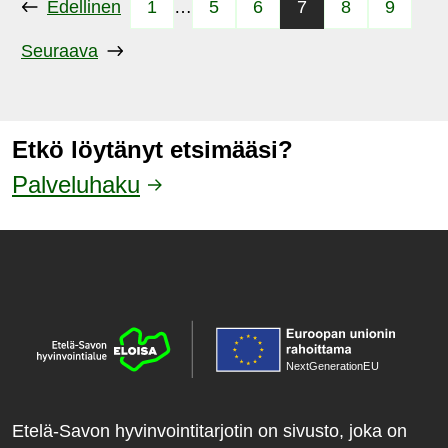
Edellinen
1
…
5
6
7
8
9
Seuraava
Etkö löytänyt etsimääsi?
Palveluhaku
NextGenerationE
U
Etelä-Savon hyvinvointitarjotin on sivusto, joka on