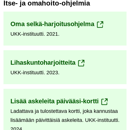
Itse- ja omahoito-ohjelmia
(siirryt
Oma selkä-harjoitusohjelma
UKK-instituutti. 2021.
toiseen
palveluun)
(siirryt
Lihaskuntoharjoitteita
UKK-instituutti. 2023.
toiseen
palveluun)
(siirryt
Lisää askeleita päivääsi-kortti
Ladattava ja tulostettava kortti, joka kannustaa
toiseen
lisäämään päivittäisiä askeleita. UKK-instituutti.
palveluun)
2024.