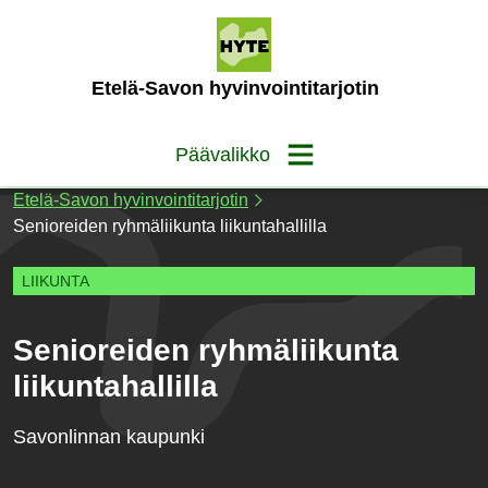
Siirry
sisältöön
(Etusivu)
Etelä-Savon hyvinvointitarjotin
Päävalikko
Etelä-Savon hyvinvointitarjotin
Senioreiden ryhmäliikunta liikuntahallilla
LIIKUNTA
Senioreiden ryhmäliikunta
liikuntahallilla
Savonlinnan kaupunki