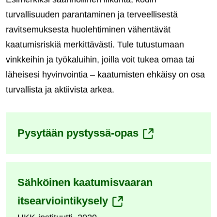
turvallisuuden parantaminen ja terveellisestä
ravitsemuksesta huolehtiminen vähentävät
kaatumisriskiä merkittävästi. Tule tutustumaan
vinkkeihin ja työkaluihin, joilla voit tukea omaa tai
läheisesi hyvinvointia – kaatumisten ehkäisy on osa
turvallista ja aktiivista arkea.
(siirryt
Pysytään pystyssä-opas
toiseen
palveluun)
Sähköinen kaatumisvaaran
(siirryt
itsearviointikysely