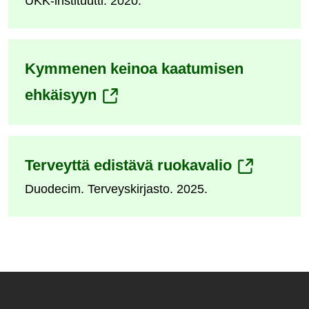
UKK-instituutti. 2020.
toiseen
palveluun)
Kymmenen keinoa kaatumisen
(siirryt
ehkäisyyn
toiseen
palveluun)
(siirryt
Terveyttä edistävä ruokavalio
Duodecim. Terveyskirjasto. 2025.
toiseen
palveluun)