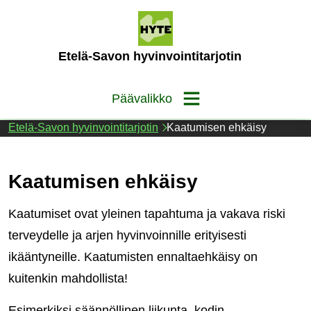
Siirry
sisältöön
(Etusivu)
Etelä-Savon hyvinvointitarjotin
Päävalikko
Etelä-Savon hyvinvointitarjotin
Kaatumisen ehkäisy
Kaatumisen ehkäisy
Kaatumiset ovat yleinen tapahtuma ja vakava riski
terveydelle ja arjen hyvinvoinnille erityisesti
ikääntyneille. Kaatumisten ennaltaehkäisy on
kuitenkin mahdollista!
Esimerkiksi säännöllinen liikunta, kodin