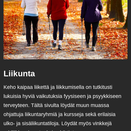
Liikunta
Keho kaipaa liikettä ja liikkumisella on tutkitusti
lukuisia hyviä vaikutuksia fyysiseen ja psyykkiseen
terveyteen. Tältä sivulta löydät muun muassa
ohjattuja liikuntaryhmiä ja kursseja sekä erilaisia
ulko- ja sisäliikuntatiloja. Löydät myös vinkkejä