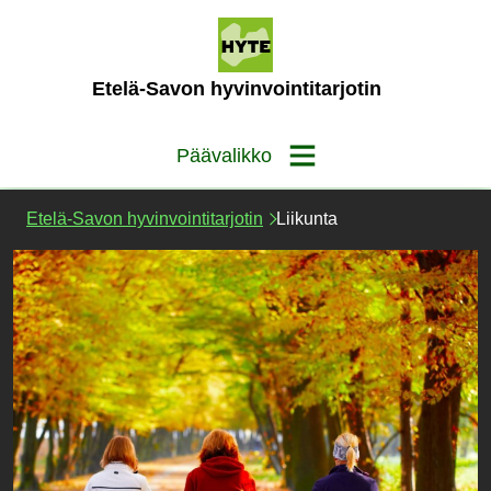
Siirry
sisältöön
(Etusivu)
Etelä-Savon hyvinvointitarjotin
Päävalikko
Etelä-Savon hyvinvointitarjotin
Liikunta