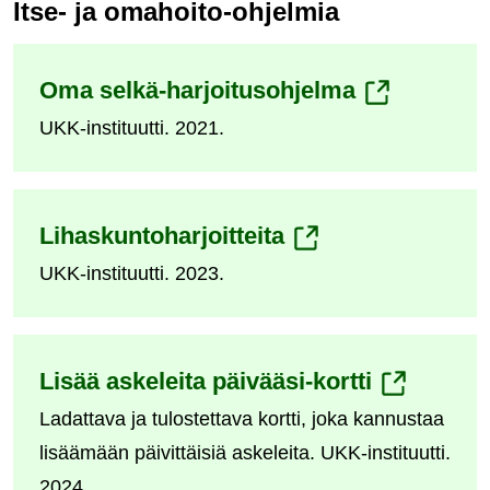
Itse- ja omahoito-ohjelmia
(siirryt
Oma selkä-harjoitusohjelma
UKK-instituutti. 2021.
toiseen
palveluun)
(siirryt
Lihaskuntoharjoitteita
UKK-instituutti. 2023.
toiseen
palveluun)
(siirryt
Lisää askeleita päivääsi-kortti
Ladattava ja tulostettava kortti, joka kannustaa
toiseen
lisäämään päivittäisiä askeleita. UKK-instituutti.
palveluun)
2024.