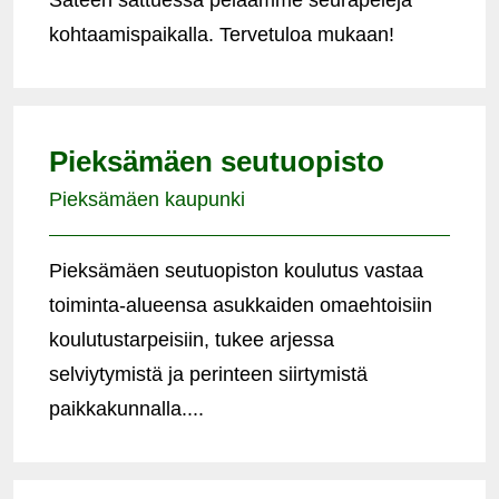
Sateen sattuessa pelaamme seurapelejä
kohtaamispaikalla. Tervetuloa mukaan!
Pieksämäen seutuopisto
Pieksämäen kaupunki
Pieksämäen seutuopiston koulutus vastaa
toiminta-alueensa asukkaiden omaehtoisiin
koulutustarpeisiin, tukee arjessa
selviytymistä ja perinteen siirtymistä
paikkakunnalla....