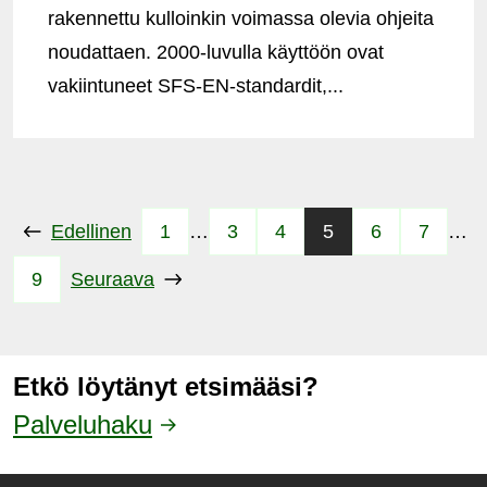
rakennettu kulloinkin voimassa olevia ohjeita
noudattaen. 2000-luvulla käyttöön ovat
vakiintuneet SFS-EN-standardit,...
Edellinen
1
…
3
4
5
6
7
…
9
Seuraava
Etkö löytänyt etsimääsi?
Palveluhaku