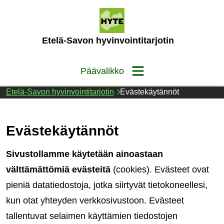
Siirry
sisältöön
(Etusivu)
Etelä-Savon hyvinvointitarjotin
Päävalikko
Etelä-Savon hyvinvointitarjotin
Evästekäytännöt
Evästekäytännöt
Sivustollamme käytetään ainoastaan
välttämättömiä evästeitä
(cookies). Evästeet ovat
pieniä datatiedostoja, jotka siirtyvät tietokoneellesi,
kun otat yhteyden verkkosivustoon. Evästeet
tallentuvat selaimen käyttämien tiedostojen