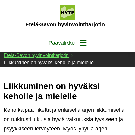
Siirry
sisältöön
(Etusivu)
Etelä-Savon hyvinvointitarjotin
Päävalikko
Etelä-Savon hyvinvointitarjotin
Liikkuminen on hyväksi keholle ja mielelle
Liikkuminen on hyväksi
keholle ja mielelle
Keho kaipaa liikettä ja erilaisella arjen liikkumisella
on tutkitusti lukuisia hyviä vaikutuksia fyysiseen ja
psyykkiseen terveyteen. Myös lyhyillä arjen