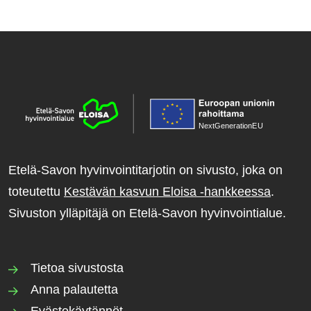
NextGenerationE
U
Etelä-Savon hyvinvointitarjotin on sivusto, joka on
toteutettu
Kestävän kasvun Eloisa -hankkeessa
.
Sivuston ylläpitäjä on Etelä-Savon hyvinvointialue.
Tietoa sivustosta
Anna palautetta
Evästekäytännöt