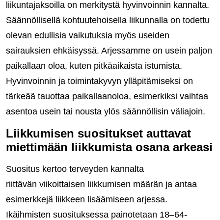
liikuntajaksoilla on merkitystä hyvinvoinnin kannalta.
Säännöllisellä kohtuutehoisella liikunnalla on todettu
olevan edullisia vaikutuksia myös useiden
sairauksien ehkäisyssä. Arjessamme on usein paljon
paikallaan oloa, kuten pitkäaikaista istumista.
Hyvinvoinnin ja toimintakyvyn ylläpitämiseksi on
tärkeää tauottaa paikallaanoloa, esimerkiksi vaihtaa
asentoa usein tai nousta ylös säännöllisin väliajoin.
Liikkumisen suositukset auttavat
miettimään liikkumista osana arkeasi
Suositus kertoo terveyden kannalta
riittävän viikoittaisen liikkumisen määrän ja antaa
esimerkkejä liikkeen lisäämiseen arjessa.
Ikäihmisten suosituksessa painotetaan 18–64-