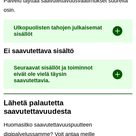
Palvelu täyttää saavutettavuusvaatimukset suurelta
osin.
Ulkopuolisten tahojen julkaisemat
sisällöt
Ei saavutettava sisältö
Seuraavat sisällöt ja toiminnot
eivät ole vielä täysin
saavutettavia.
Lähetä palautetta
saavutettavuudesta
Huomasitko saavutettavuuspuutteen
digipalvelussamme? Voit antaa meille