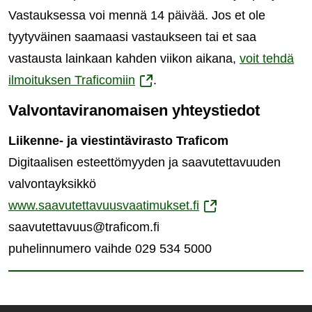
Vastauksessa voi mennä 14 päivää. Jos et ole
tyytyväinen saamaasi vastaukseen tai et saa
vastausta lainkaan kahden viikon aikana,
voit tehdä
(siirryt
ilmoituksen Traficomiin
.
toiseen
Valvontaviranomaisen yhteystiedot
palveluun)
Liikenne- ja viestintävirasto Traficom
Digitaalisen esteettömyyden ja saavutettavuuden
valvontayksikkö
(siirryt
www.saavutettavuusvaatimukset.fi
toiseen
saavutettavuus@traficom.fi
palveluun)
puhelinnumero vaihde 029 534 5000