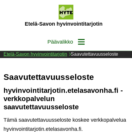
Siirry
sisältöön
(Etusivu)
Etelä-Savon hyvinvointitarjotin
Päävalikko
Etelä-Savon hyvinvointitarjotin
Saavutettavuusseloste
Saavutettavuusseloste
hyvinvointitarjotin.etelasavonha.fi -
verkkopalvelun
saavutettavuusseloste
Tämä saavutettavuusseloste koskee verkkopalvelua
hyvinvointitarjotin.etelasavonha.fi.