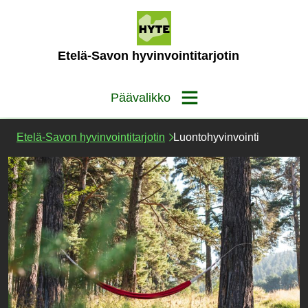
Siirry
sisältöön
(Etusivu)
Etelä-Savon hyvinvointitarjotin
Päävalikko
Etelä-Savon hyvinvointitarjotin
Luontohyvinvointi