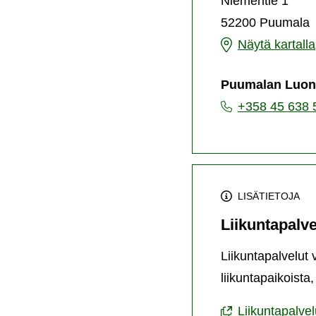
Niementie 1
52200 Puumala
Veeran
Näytä kartalla
ranta
Puumalan Luonto
+358 45 638 
LISÄTIETOJA
Liikuntapalve
Liikuntapalvelut 
liikuntapaikoista
Liikuntapalvel