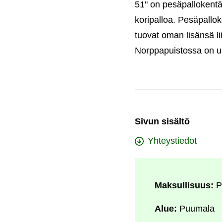
51" on pesäpallokentän
koripalloa. Pesäpallok
tuovat oman lisänsä l
Norppapuistossa on ulk
Sivun sisältö
Yhteystiedot
Maksullisuus:
P
Alue:
Puumala