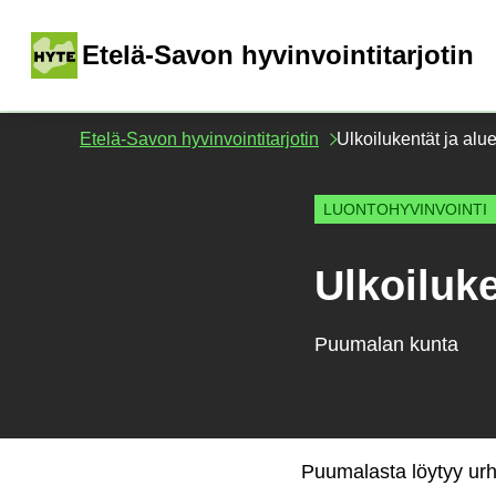
Siirry
sisältöön
(
Etelä-Savon hyvinvointitarjotin
Etelä-Savon hyvinvointitarjotin
Ulkoilukentät ja alu
LUONTOHYVINVOINTI
Ulkoiluke
Puumalan kunta
Puumalasta löytyy urhe