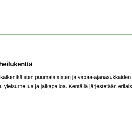
eilukenttä
 kaikenikäisten puumalalaisten ja vapaa-ajanasukkaiden 
 yleisurheilua ja jalkapalloa. Kentällä järjestetään erilais
umalan
eilukenttä