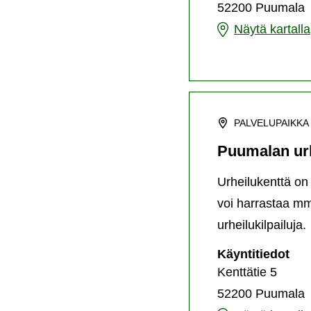
52200 Puumala
Norppapuisto
Näytä kartalla
PALVELUPAIKKA
Puumalan urh
Urheilukenttä on
voi harrastaa mm.
urheilukilpailuja.
Pu
Käyntitiedot
urh
Kenttätie 5
52200 Puumala