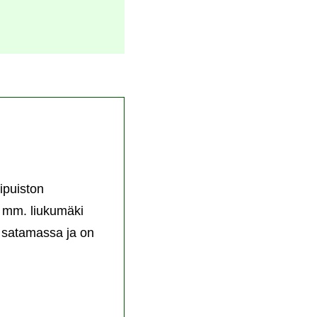
kipuiston
a mm. liukumäki
ee satamassa ja on