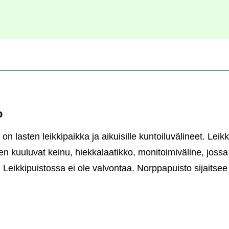
o
n lasten leikkipaikka ja aikuisille kuntoiluvälineet. Leik
n kuuluvat keinu, hiekkalaatikko, monitoimiväline, joss
et. Leikkipuistossa ei ole valvontaa. Norppapuisto sijaits
ppapuisto