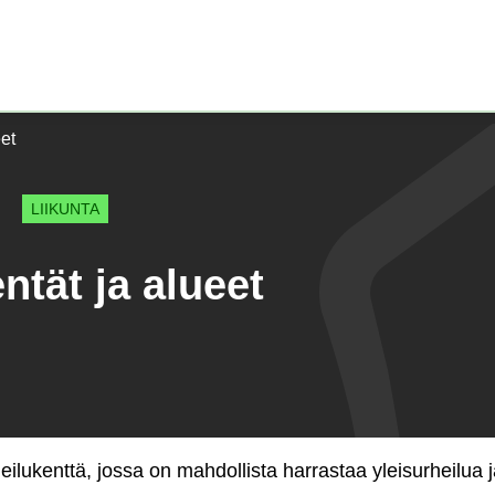
Etusivu)
eet
LIIKUNTA
ntät ja alueet
ilukenttä, jossa on mahdollista harrastaa yleisurheilua j