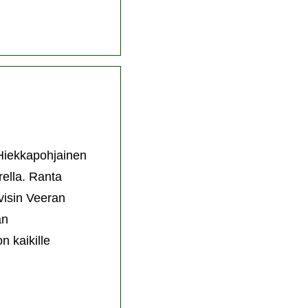
 Hiekkapohjainen
ella. Ranta
lvisin Veeran
an
n kaikille