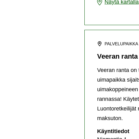
Puumalan
Näytä kartalla
urheilukenttä
PALVELUPAIKKA
Veeran ranta
Veeran ranta on 
uimapaikka sijai
uimakoppeineen on
rannassa! Käyte
Luontoretkeilijät
maksuton.
Vee
Käyntitiedot
ran