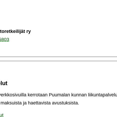
retkeilijät ry
5803
lut
verkkosivuilla kerrotaan Puumalan kunnan liikuntapalvelu
, maksuista ja haettavista avustuksista.
ut