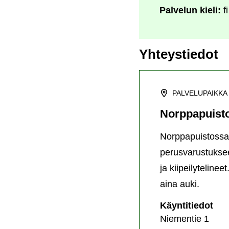
Palvelun kieli:
fi
Yhteystiedot
PALVELUPAIKKA
Norppapuist
Norppapuistossa o
perusvarustuksee
ja kiipeilyteline
aina auki.
Nor
Käyntitiedot
Niementie 1