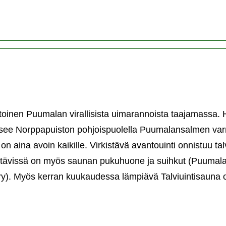
toinen Puumalan virallisista uimarannoista taajamassa.
tsee Norppapuiston pohjoispuolella Puumalansalmen varr
 aina avoin kaikille. Virkistävä avantouinti onnistuu ta
ttävissä on myös saunan pukuhuone ja suihkut (Puumal
 ry). Myös kerran kuukaudessa lämpiävä Talviuintisauna o
ran
ta