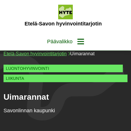
Siirry
sisältöön
(Etusivu)
Etelä-Savon hyvinvointitarjotin
Päävalikko
Etelä-Savon hyvinvointitarjotin
Uimarannat
LUONTOHYVINVOINTI
LIIKUNTA
Uimarannat
Savonlinnan kaupunki