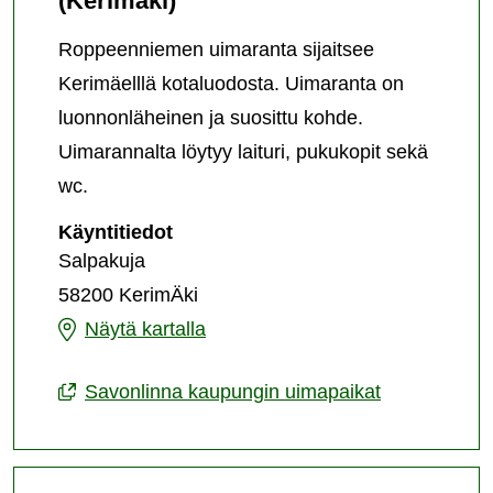
(Kerimäki)
Roppeenniemen uimaranta sijaitsee
Kerimäelllä kotaluodosta. Uimaranta on
luonnonläheinen ja suosittu kohde.
Uimarannalta löytyy laituri, pukukopit sekä
wc.
Roppeenniemen
Käyntitiedot
uimalaitos
Salpakuja
(Kerimäki)
58200 KerimÄki
Roppeenniemen
Näytä kartalla
uimalaitos
Savonlinna kaupungin uimapaikat
(Kerimäki)