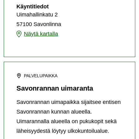
Savonniemen
Käyntitiedot
uimaranta
Uimahallinkatu 2
(Pikku
57100 Savonlinna
Saimaan
uimaranta)
Savonniemen
Näytä kartalla
uimaranta
(Pikku
Saimaan
uimaranta)
PALVELUPAIKKA
Savonrannan uimaranta
Savonrannan uimapaikka sijaitsee entisen
Savonrannan kunnan alueella.
Uimarannalla alueella on pukukopit sekä
läheisyydestä löytyy ulkokuntoilualue.