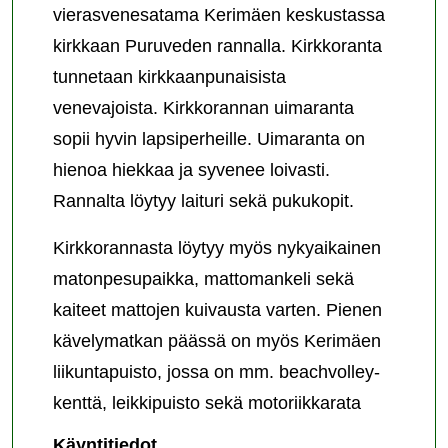
vierasvenesatama Kerimäen keskustassa
kirkkaan Puruveden rannalla. Kirkkoranta
tunnetaan kirkkaanpunaisista
venevajoista. Kirkkorannan uimaranta
sopii hyvin lapsiperheille. Uimaranta on
hienoa hiekkaa ja syvenee loivasti.
Rannalta löytyy laituri sekä pukukopit.
Kirkkorannasta löytyy myös nykyaikainen
matonpesupaikka, mattomankeli sekä
kaiteet mattojen kuivausta varten. Pienen
kävelymatkan päässä on myös Kerimäen
liikuntapuisto, jossa on mm. beachvolley-
kenttä, leikkipuisto sekä motoriikkarata
Kerimäen
Käyntitiedot