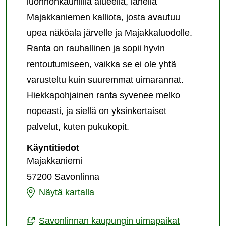
luonnonkauniilla alueella, lähellä
Majakkaniemen kalliota, josta avautuu
upea näköala järvelle ja Majakkaluodolle.
Ranta on rauhallinen ja sopii hyvin
rentoutumiseen, vaikka se ei ole yhtä
varusteltu kuin suuremmat uimarannat.
Hiekkapohjainen ranta syvenee melko
nopeasti, ja siellä on yksinkertaiset
palvelut, kuten pukukopit.
Majakkaniemen
Käyntitiedot
uimaranta
Majakkaniemi
57200 Savonlinna
Majakkaniemen
Näytä kartalla
uimaranta
Savonlinnan kaupungin uimapaikat