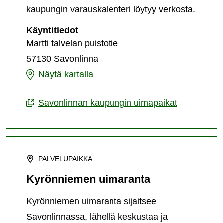
kaupungin varauskalenteri löytyy verkosta.
Koulukadun
Käyntitiedot
uimaranta
Martti talvelan puistotie
57130 Savonlinna
Koulukadun
Näytä kartalla
uimaranta
Savonlinnan kaupungin uimapaikat
PALVELUPAIKKA
Kyrönniemen uimaranta
Kyrönniemen uimaranta sijaitsee
Savonlinnassa, lähellä keskustaa ja