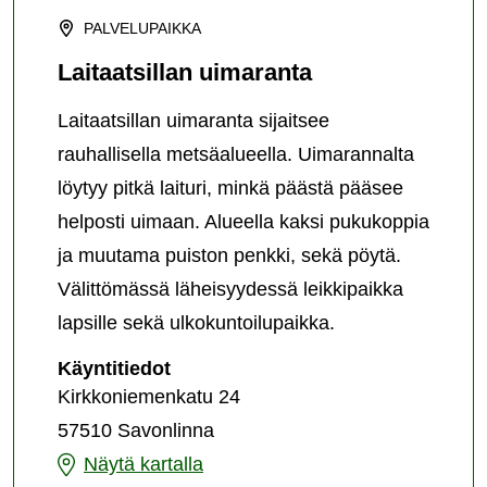
PALVELUPAIKKA
Laitaatsillan uimaranta
Laitaatsillan uimaranta sijaitsee
rauhallisella metsäalueella. Uimarannalta
löytyy pitkä laituri, minkä päästä pääsee
helposti uimaan. Alueella kaksi pukukoppia
ja muutama puiston penkki, sekä pöytä.
Välittömässä läheisyydessä leikkipaikka
lapsille sekä ulkokuntoilupaikka.
Laitaatsillan
Käyntitiedot
uimaranta
Kirkkoniemenkatu 24
57510 Savonlinna
Laitaatsillan
Näytä kartalla