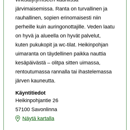
järvimaisemissa. Ranta on turvallinen ja
rauhallinen, sopien erinomaisesti niin
perheille kuin auringonottajille. Veden laatu
on hyvä ja alueella on hyvät palvelut,
kuten pukukopit ja wc-tilat. Heikinpohjan
uimaranta on täydellinen paikka nauttia
kesäpäivästä – olitpa sitten uimassa,
rentoutumassa rannalla tai ihastelemassa
järven kauneutta.
Heikinpohjan
Käyntitiedot
uimaranta
Heikinpohjantie 26
57100 Savonlinna
Heikinpohjan
Näytä kartalla
uimaranta