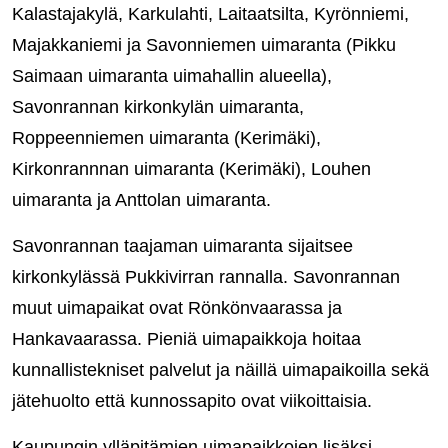
Kalastajakylä, Karkulahti, Laitaatsilta, Kyrönniemi,
Majakkaniemi ja Savonniemen uimaranta (Pikku
Saimaan uimaranta uimahallin alueella),
Savonrannan kirkonkylän uimaranta,
Roppeenniemen uimaranta (Kerimäki),
Kirkonrannnan uimaranta (Kerimäki), Louhen
uimaranta ja Anttolan uimaranta.
Savonrannan taajaman uimaranta sijaitsee
kirkonkylässä Pukkivirran rannalla. Savonrannan
muut uimapaikat ovat Rönkönvaarassa ja
Hankavaarassa. Pieniä uimapaikkoja hoitaa
kunnallistekniset palvelut ja näillä uimapaikoilla sekä
jätehuolto että kunnossapito ovat viikoittaisia.
Kaupungin ylläpitämien uimapaikkojen lisäksi