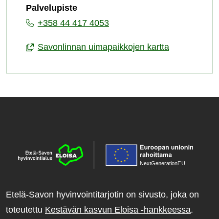
Palvelupiste
+358 44 417 4053
Savonlinnan uimapaikkojen kartta
NextGenerationE
U
Etelä-Savon hyvinvointitarjotin on sivusto, joka on
toteutettu
Kestävän kasvun Eloisa -hankkeessa
.