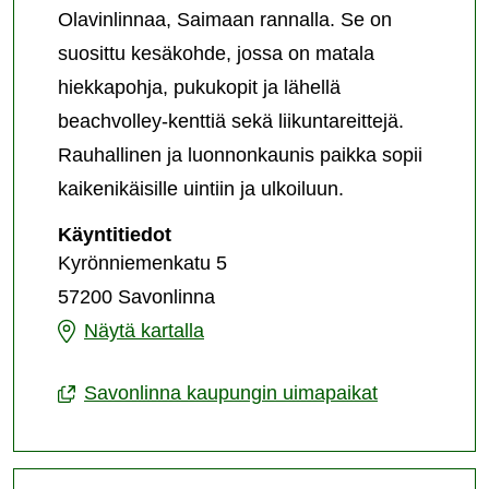
Olavinlinnaa, Saimaan rannalla. Se on
suosittu kesäkohde, jossa on matala
hiekkapohja, pukukopit ja lähellä
beachvolley-kenttiä sekä liikuntareittejä.
Rauhallinen ja luonnonkaunis paikka sopii
kaikenikäisille uintiin ja ulkoiluun.
Kyrönniemen
Käyntitiedot
uimaranta
Kyrönniemenkatu 5
57200 Savonlinna
Kyrönniemen
Näytä kartalla
uimaranta
Savonlinna kaupungin uimapaikat