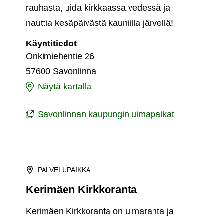
rauhasta, uida kirkkaassa vedessä ja
nauttia kesäpäivästä kauniilla järvellä!
Kalastajakylän
Käyntitiedot
uimaranta
Onkimiehentie 26
57600 Savonlinna
Kalastajakylän
Näytä kartalla
uimaranta
Savonlinnan kaupungin uimapaikat
PALVELUPAIKKA
Kerimäen Kirkkoranta
Kerimäen Kirkkoranta on uimaranta ja