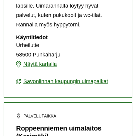
lapsille. Uimarannalta löytyy hyvät
palvelut, kuten pukukopit ja wc-tilat.
Rannalla myös hyppytorni.
Punkaharjun
Käyntitiedot
keskustan
Urheilutie
uimala
58500 Punkaharju
Punkaharjun
Näytä kartalla
keskustan
Savonlinnan kaupungin uimapaikat
uimala
PALVELUPAIKKA
Roppeenniemen uimalaitos