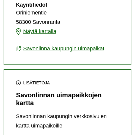
Savonrannan
Käyntitiedot
uimaranta
Oriniementie
58300 Savonranta
Savonrannan
Näytä kartalla
uimaranta
Savonlinna kaupungin uimapaikat
LISÄTIETOJA
Savonlinnan uimapaikkojen
kartta
Savonlinnan kaupungin verkkosivujen
kartta uimapaikoille