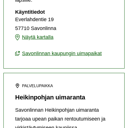
Everlahden
Käyntitiedot
uimaranta
Everlahdentie 19
57710 Savonlinna
Everlahden
Näytä kartalla
uimaranta
Savonlinnan kaupungin uimapaikat
PALVELUPAIKKA
Heikinpohjan uimaranta
Savonlinnan Heikinpohjan uimaranta
tarjoaa upean paikan rentoutumiseen ja
virkistäytymiseen kauniissa