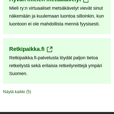
Mieli ry:n virtuaaliset metsäkävelyt vievät sinut
toiseen
näkemään ja kuulemaan luontoa silloinkin, kun
palveluun)
luontoon ei ole mahdollista mennä fyysisesti.
(siirryt
Retkipaikka.fi
Retkipaikka.fi-palvelusta löydät paljon tietoa
toiseen
retkeilystä sekä erilaisia retkeilyreittejä ympäri
palveluun)
Suomen.
Näytä kaikki (5)