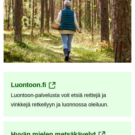
(siirryt
Luontoon.fi
Luontoon-palvelusta voit etsiä reittejä ja
toiseen
vinkkejä retkeilyyn ja luonnossa oleiluun.
palveluun)
(siirryt
Hyvän mielen metsäkävelyt