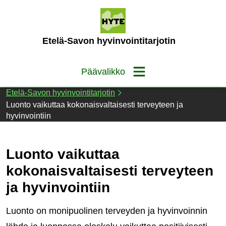
Siirry
sisältöön
(Etusivu)
Etelä-Savon hyvinvointitarjotin
Päävalikko
Etelä-Savon hyvinvointitarjotin
Luonto vaikuttaa kokonaisvaltaisesti terveyteen ja
hyvinvointiin
Luonto vaikuttaa
kokonaisvaltaisesti terveyteen
ja hyvinvointiin
Luonto on monipuolinen terveyden ja hyvinvoinnin