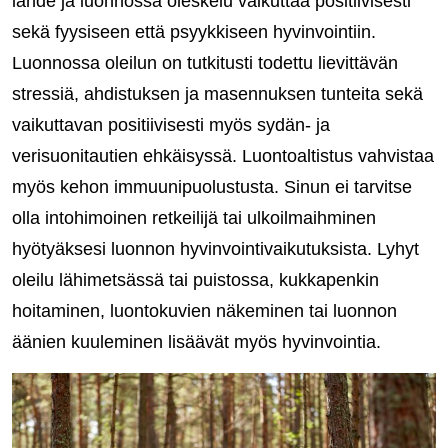
lähde ja luonnossa oleskelu vaikuttaa positiivisesti
sekä fyysiseen että psyykkiseen hyvinvointiin.
Luonnossa oleilun on tutkitusti todettu lievittävän
stressiä, ahdistuksen ja masennuksen tunteita sekä
vaikuttavan positiivisesti myös sydän- ja
verisuonitautien ehkäisyssä. Luontoaltistus vahvistaa
myös kehon immuunipuolustusta. Sinun ei tarvitse
olla intohimoinen retkeilijä tai ulkoilmaihminen
hyötyäksesi luonnon hyvinvointivaikutuksista. Lyhyt
oleilu lähimetsässä tai puistossa, kukkapenkin
hoitaminen, luontokuvien näkeminen tai luonnon
äänien kuuleminen lisäävät myös hyvinvointia.