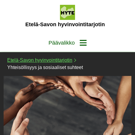
Siirry
sisältöön
(Etusivu)
Etelä-Savon hyvinvointitarjotin
Päävalikko
Etelä-Savon hyvinvointitarjotin
Yhteisöllisyys ja sosiaaliset suhteet