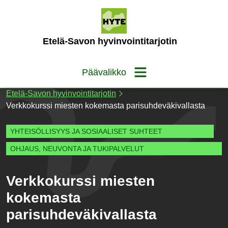
Siirry
sisältöön
(Etusivu)
Etelä-Savon hyvinvointitarjotin
Päävalikko
Etelä-Savon hyvinvointitarjotin
Verkkokurssi miesten kokemasta parisuhdeväkivallasta
YHTEISÖLLISYYS JA SOSIAALISET SUHTEET
OHJAUS, NEUVONTA JA TUKIPALVELUT
Verkkokurssi miesten
kokemasta
parisuhdeväkivallasta