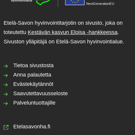
NextGenerationE
U
Etelä-Savon hyvinvointitarjotin on sivusto, joka on
toteutettu
Kestävän kasvun Eloisa -hankkeessa
.
Sivuston ylläpitäjä on Etelä-Savon hyvinvointialue.
Tietoa sivustosta
Anna palautetta
Evästekäytännöt
Saavutettavuusseloste
Palveluntuottajille
Etelasavonha.fi