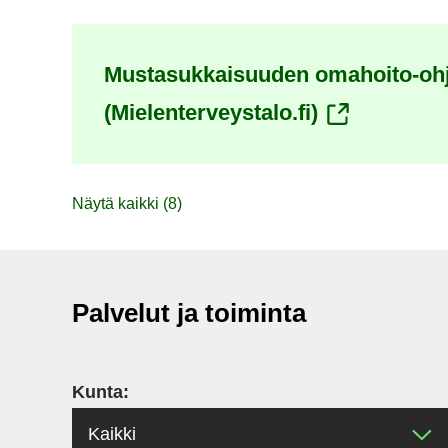
palveluun)
Mustasukkaisuuden omahoito-oh
(siirryt
(Mielenterveystalo.fi)
toiseen
palveluun)
Näytä kaikki (8)
Palvelut ja toiminta
Kunta: