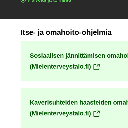
Itse- ja omahoito-ohjelmia
Sosiaalisen jännittämisen omaho
(siirryt
(Mielenterveystalo.fi)
toiseen
palveluun)
Kaverisuhteiden haasteiden oma
(siirryt
(Mielenterveystalo.fi)
toiseen