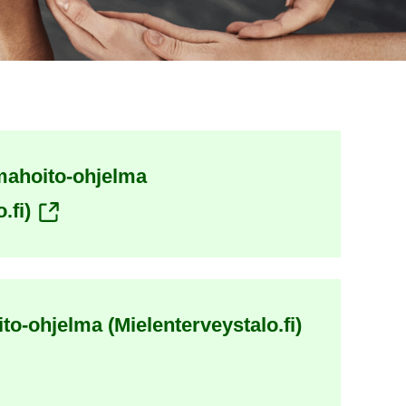
mahoito-ohjelma
(siirryt
.fi)
toiseen
palveluun)
(siirryt
to-ohjelma (Mielenterveystalo.fi)
toiseen
palveluun)