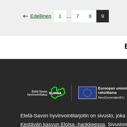
Edellinen
1
…
7
8
9
NextGenerationE
U
Etelä-Savon hyvinvointitarjotin on sivusto, joka 
Kestävän kasvun Eloisa -hankkeessa
. Sivuston