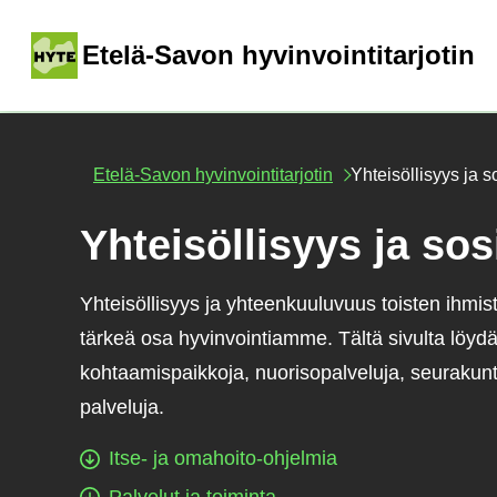
Siirry
sisältöön
(
Etelä-Savon hyvinvointitarjotin
Etelä-Savon hyvinvointitarjotin
Yhteisöllisyys ja s
Yhteisöllisyys ja sos
Yhteisöllisyys ja yhteenkuuluvuus toisten ihmi
tärkeä osa hyvinvointiamme. Tältä sivulta löydä
kohtaamispaikkoja, nuorisopalveluja, seurakunt
palveluja.
Itse- ja omahoito-ohjelmia
Palvelut ja toiminta