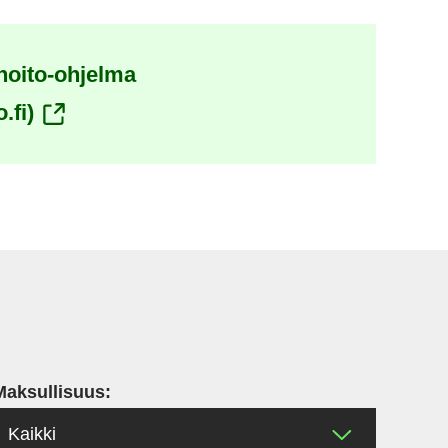
hoito-ohjelma
(siirryt
.fi)
toiseen
palveluun)
Maksullisuus: