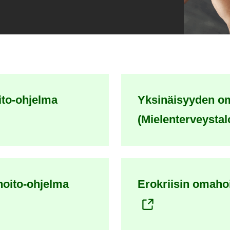
ito-ohjelma
Yksinäisyyden o
(Mielenterveystalo
hoito-ohjelma
Erokriisin omahoi