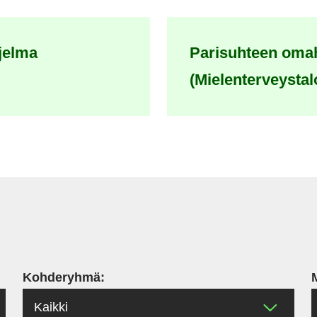
jelma
Parisuhteen oma
(Mielenterveystalo
Kohderyhmä: