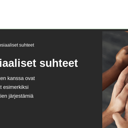
Etusivu)
osiaaliset suhteet
iaaliset suhteet
sten kanssa ovat
t esimerkiksi
ien järjestämiä