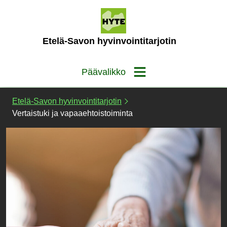
Siirry
sisältöön
(Etusivu)
Etelä-Savon hyvinvointitarjotin
Päävalikko
Etelä-Savon hyvinvointitarjotin
Vertaistuki ja vapaaehtoistoiminta