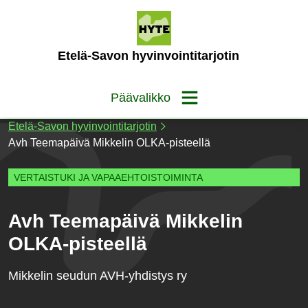
Siirry
sisältöön
(Etusivu)
Etelä-Savon hyvinvointitarjotin
Päävalikko
Etelä-Savon hyvinvointitarjotin
Avh Teemapäivä Mikkelin OLKA-pisteellä
VERTAISTUKI JA VAPAAEHTOISTOIMINTA
Avh Teemapäivä Mikkelin
OLKA-pisteellä
Mikkelin seudun AVH-yhdistys ry