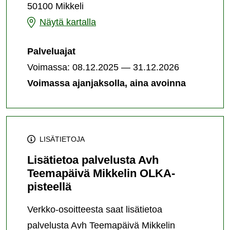
50100 Mikkeli
OLKA-
pisteellä
Avh
Näytä kartalla
-
Teemapäivä
palvelun
Palveluajat
järjestämispaikka
Mikkelin
Voimassa: 08.12.2025 — 31.12.2026
OLKA-
Voimassa ajanjaksolla, aina avoinna
pisteellä
-
palvelun
järjestämispaikka
LISÄTIETOJA
Lisätietoa palvelusta Avh
Teemapäivä Mikkelin OLKA-
pisteellä
Verkko-osoitteesta saat lisätietoa
palvelusta Avh Teemapäivä Mikkelin