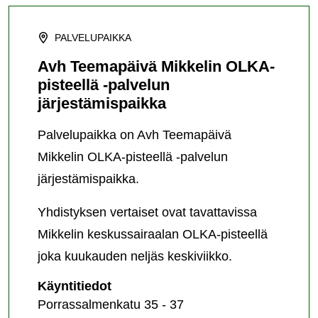
PALVELUPAIKKA
Avh Teemapäivä Mikkelin OLKA-
pisteellä -palvelun
järjestämispaikka
Palvelupaikka on Avh Teemapäivä
Mikkelin OLKA-pisteellä -palvelun
järjestämispaikka.
Yhdistyksen vertaiset ovat tavattavissa
Mikkelin keskussairaalan OLKA-pisteellä
joka kuukauden neljäs keskiviikko.
Avh
Käyntitiedot
Teemapäivä
Porrassalmenkatu 35 - 37
Mikkelin