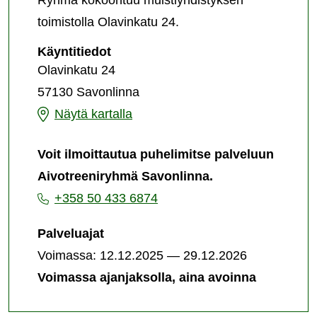
Ryhmä kokoontuu muistiyhdistyksen
toimistolla Olavinkatu 24.
Aivotreeniryhmä
Käyntitiedot
Savonlinna
Olavinkatu 24
-
57130 Savonlinna
palvelun
järjestämispaikka
Aivotreeniryhmä
Näytä kartalla
Savonlinna
Voit ilmoittautua puhelimitse palveluun
-
Aivotreeniryhmä Savonlinna.
palvelun
+358 50 433 6874
järjestämispaikka
Palveluajat
Voimassa: 12.12.2025 — 29.12.2026
Voimassa ajanjaksolla, aina avoinna