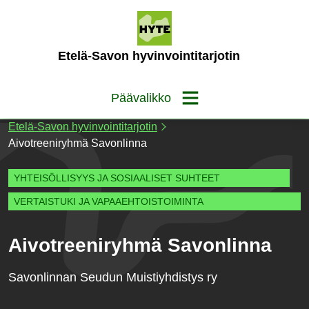
Siirry
sisältöön
(Etusivu)
Etelä-Savon hyvinvointitarjotin
Päävalikko
Etelä-Savon hyvinvointitarjotin
Aivotreeniryhmä Savonlinna
YHTEISÖLLISYYS JA SOSIAALISET SUHTEET
VERTAISTUKI JA VAPAAEHTOISTOIMINTA
Aivotreeniryhmä Savonlinna
Savonlinnan Seudun Muistiyhdistys ry