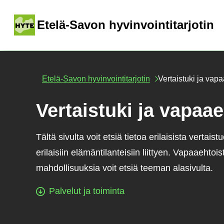
Siirry
sisältöön
(
Etelä-Savon hyvinvointitarjotin
Etelä-Savon hyvinvointitarjotin
Vertaistuki ja vap
Vertaistuki ja vapaa
Tältä sivulta voit etsiä tietoa erilaisista vertaist
erilaisiin elämäntilanteisiin liittyen. Vapaaehtoi
mahdollisuuksia voit etsiä teeman alasivulta.
Palvelut ja toiminta