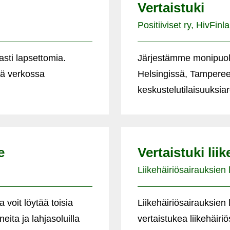
Vertaistuki
Positiiviset ry, HivFinla
asti lapsettomia.
Järjestämme monipuoli
nä verkossa
Helsingissä, Tampereel
keskustelutilaisuuksiar
e
Vertaistuki liik
Liikehäiriösairauksien li
voit löytää toisia
Liikehäiriösairauksien 
eita ja lahjasoluilla
vertaistukea liikehäir