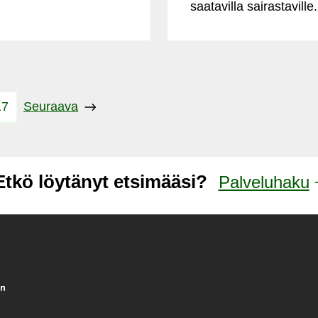
saatavilla sairastaville.
17
Seuraava
Etkö löytänyt etsimääsi?
Palveluhaku