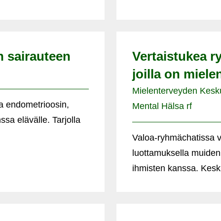
n sairauteen
Vertaistukea r
joilla on miel
Mielenterveyden Keskusl
ea endometrioosin,
Mental Hälsa rf
a elävälle. Tarjolla
Valoa-ryhmächatissa vo
luottamuksella muiden
ihmisten kanssa. Kesku