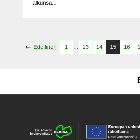
alkunsa...
Edellinen
1
…
13
14
15
16
NextGenerationE
U