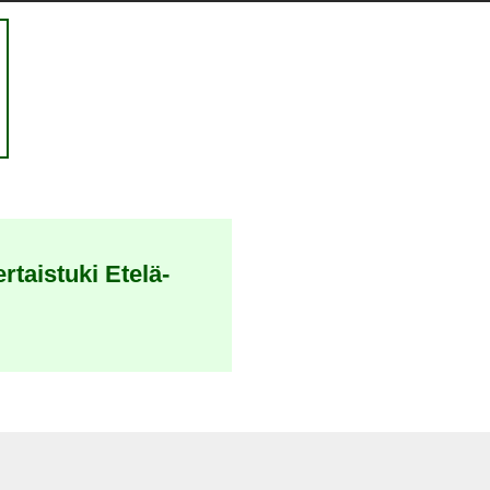
taistuki Etelä-
un)