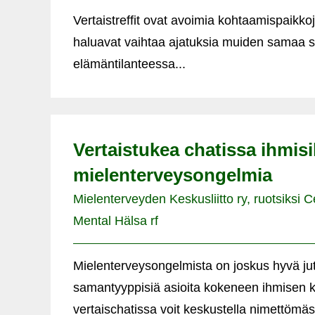
Vertaistreffit ovat avoimia kohtaamispaikkoja
haluavat vaihtaa ajatuksia muiden samaa s
elämäntilanteessa...
Vertaistukea chatissa ihmisill
mielenterveysongelmia
Mielenterveyden Keskusliitto ry, ruotsiksi C
Mental Hälsa rf
Mielenterveysongelmista on joskus hyvä jut
samantyyppisiä asioita kokeneen ihmisen 
vertaischatissa voit keskustella nimettömästi