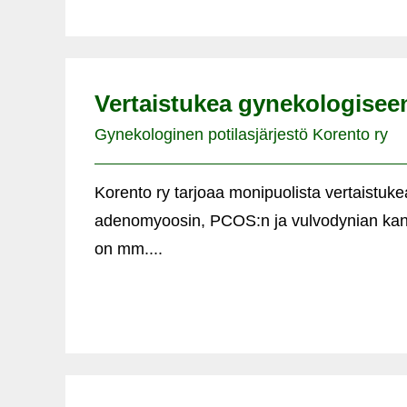
Vertaistukea gynekologisee
Gynekologinen potilasjärjestö Korento ry
Korento ry tarjoaa monipuolista vertaistuk
adenomyoosin, PCOS:n ja vulvodynian kanss
on mm....