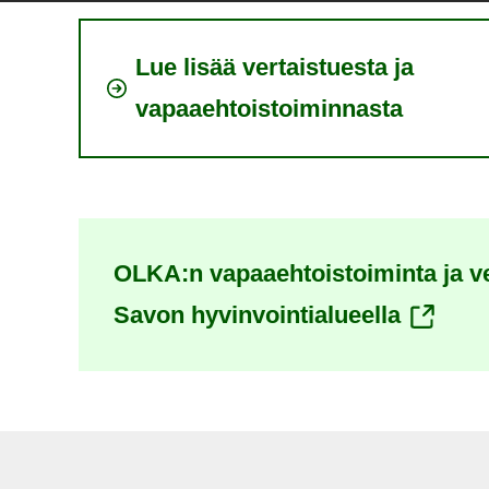
Lue lisää vertaistuesta ja
vapaaehtoistoiminnasta
OLKA:n vapaaehtoistoiminta ja ver
(siirryt
Savon hyvinvointialueella
toiseen
palvelu