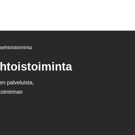
Etusivu)
aaehtoistoiminta
ehtoistoiminta
uen palveluista,
stoiminnan