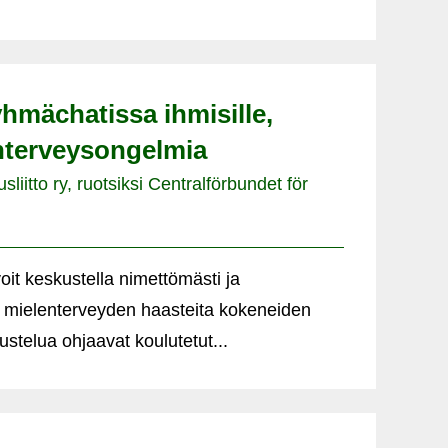
yhmächatissa ihmisille,
enterveysongelmia
iitto ry, ruotsiksi Centralförbundet för
it keskustella nimettömästi ja
 mielenterveyden haasteita kokeneiden
stelua ohjaavat koulutetut...