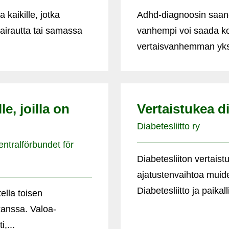
 kaikille, jotka
Adhd-diagnoosin saane
airautta tai samassa
vanhempi voi saada ko
vertaisvanhemman yksil
e, joilla on
Vertaistukea di
Diabetesliitto ry
entralförbundet för
Diabetesliiton vertais
ajatustenvaihtoa muid
Diabetesliitto ja paikal
ella toisen
kanssa. Valoa-
,...