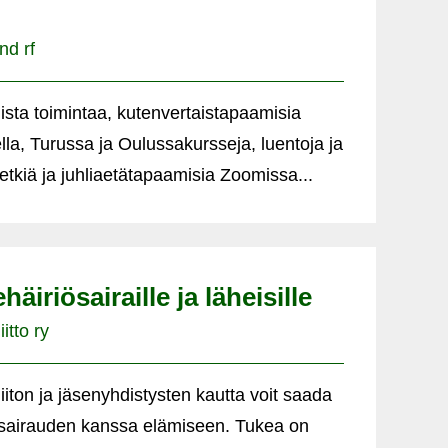
nd rf
sta toimintaa, kutenvertaistapaamisia
la, Turussa ja Oulussakursseja, luentoja ja
etkiä ja juhliaetätapaamisia Zoomissa...
ehäiriösairaille ja läheisille
itto ry
liiton ja jäsenyhdistysten kautta voit saada
iösairauden kanssa elämiseen. Tukea on