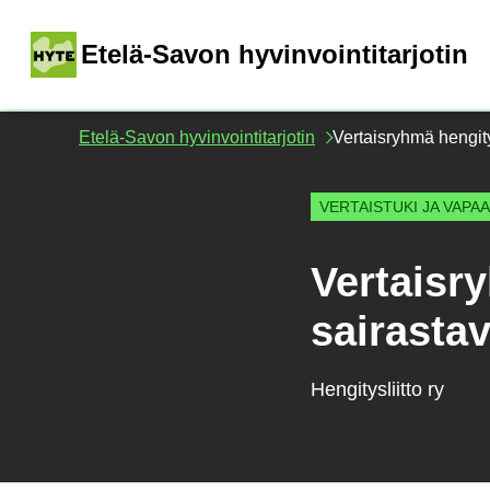
Siirry
sisältöön
(
Etelä-Savon hyvinvointitarjotin
Etelä-Savon hyvinvointitarjotin
Vertaisryhmä hengity
VERTAISTUKI JA VAPA
Vertaisr
sairastav
Hengitysliitto ry