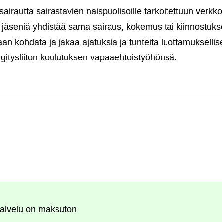
irautta sairastavien naispuolisoille tarkoitettuun verkk
 jäseniä yhdistää sama sairaus, kokemus tai kiinnostuk
n kohdata ja jakaa ajatuksia ja tunteita luottamuksellis
gitysliiton koulutuksen vapaaehtoistyöhönsä.
alvelu on maksuton