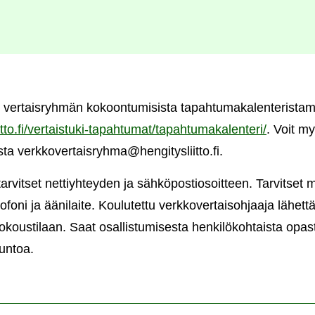
t vertaisryhmän kokoontumisista tapahtumakalenterista
itto.fi/vertaistuki-tapahtumat/tapahtumakalenteri/
. Voit my
sta verkkovertaisryhma@hengitysliitto.fi.
tarvitset nettiyhteyden ja sähköpostiosoitteen. Tarvitset
oni ja äänilaite. Koulutettu verkkovertaisohjaaja lähettää 
kokoustilaan. Saat osallistumisesta henkilökohtaista opa
untoa.