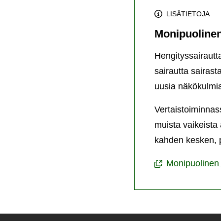
LISÄTIETOJA
Monipuolinen
Hengityssairautt
sairautta sairast
uusia näkökulmia
Vertaistoiminnas
muista vaikeista
kahden kesken, p
Monipuolinen 