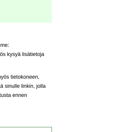
mme:
ös kysyä lisätietoja
 myös tietokoneen,
sinulle linkin, jolla
stusta ennen