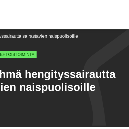
Etusivu)
ssairautta sairastavien naispuolisoille
AEHTOISTOIMINTA
yhmä hengityssairautta
ien naispuolisoille