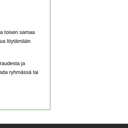
toa toisen samaa
inua löytämään
iraudesta ja
aada ryhmässä tai