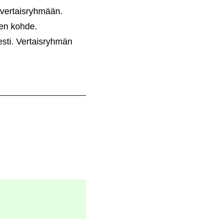
overtaisryhmään.
sen kohde.
esti. Vertaisryhmän