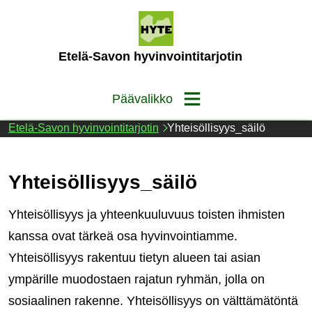
Siirry
sisältöön
(Etusivu)
Etelä-Savon hyvinvointitarjotin
Päävalikko
Etelä-Savon hyvinvointitarjotin
Yhteisöllisyys_säilö
Yhteisöllisyys_säilö
Yhteisöllisyys ja yhteenkuuluvuus toisten ihmisten
kanssa ovat tärkeä osa hyvinvointiamme.
Yhteisöllisyys rakentuu tietyn alueen tai asian
ympärille muodostaen rajatun ryhmän, jolla on
sosiaalinen rakenne. Yhteisöllisyys on välttämätöntä