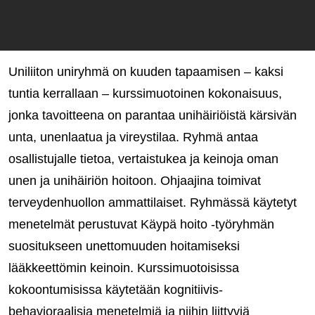
Uniliiton uniryhmä on kuuden tapaamisen – kaksi
tuntia kerrallaan – kurssimuotoinen kokonaisuus,
jonka tavoitteena on parantaa unihäiriöistä kärsivän
unta, unenlaatua ja vireystilaa. Ryhmä antaa
osallistujalle tietoa, vertaistukea ja keinoja oman
unen ja unihäiriön hoitoon. Ohjaajina toimivat
terveydenhuollon ammattilaiset. Ryhmässä käytetyt
menetelmät perustuvat Käypä hoito -työryhmän
suositukseen unettomuuden hoitamiseksi
lääkkeettömin keinoin. Kurssimuotoisissa
kokoontumisissa käytetään kognitiivis-
behavioraalisia menetelmiä ja niihin liittyviä