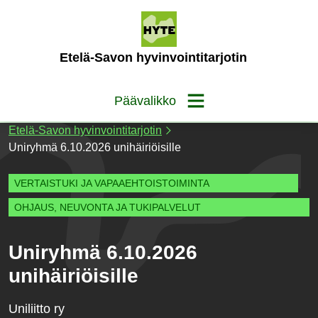
Siirry
sisältöön
(Etusivu)
Etelä-Savon hyvinvointitarjotin
Päävalikko
Etelä-Savon hyvinvointitarjotin
Uniryhmä 6.10.2026 unihäiriöisille
VERTAISTUKI JA VAPAAEHTOISTOIMINTA
OHJAUS, NEUVONTA JA TUKIPALVELUT
Uniryhmä 6.10.2026
unihäiriöisille
Uniliitto ry