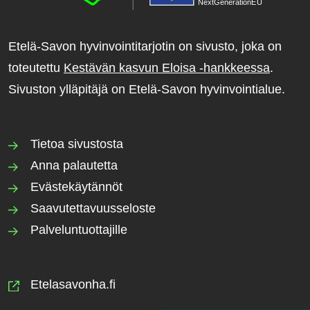
NextGenerationE
U
Etelä-Savon hyvinvointitarjotin on sivusto, joka on
toteutettu
Kestävän kasvun Eloisa -hankkeessa
.
Sivuston ylläpitäjä on Etelä-Savon hyvinvointialue.
Tietoa sivustosta
Anna palautetta
Evästekäytännöt
Saavutettavuusseloste
Palveluntuottajille
Etelasavonha.fi