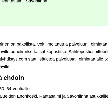
 Rantasalmi, Savonlinna
inen on pakollista. Voit ilmoittautua palveluun Toimintaa a
taville puhelimitse tai sähköpostitse. Sähköpostiosoittees
distys.com saat lisätietoa palvelusta Toimintaa alle 65 
ville.
lä ehdoin
30–64-vuotiaille.
 alueiden Enonkoski, Rantasalmi ja Savonlinna asukkaille