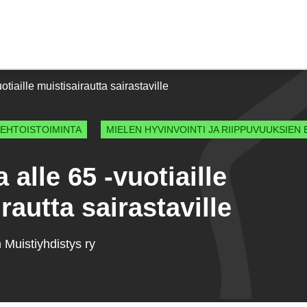
Etusivu)
otiaille muistisairautta sairastaville
AEHTOISTOIMINTA
MIELEN HYVINVOINTI JA RIIPPUVUUKSIEN 
 alle 65 -vuotiaille
rautta sairastaville
Muistiyhdistys ry