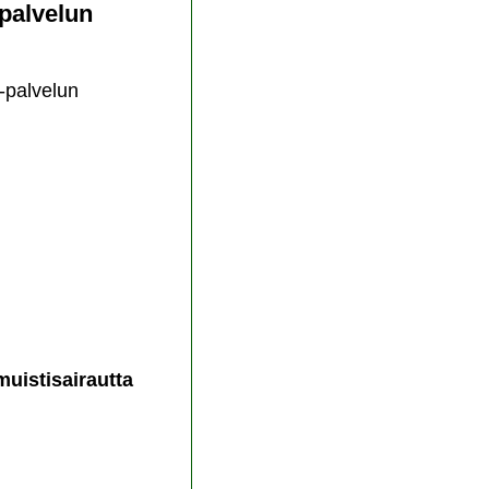
-palvelun
 -palvelun
muistisairautta