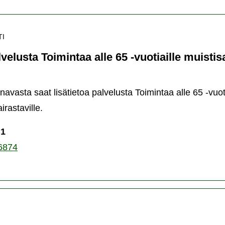
TI
lvelusta Toimintaa alle 65 -vuotiaille muistis
navasta saat lisätietoa palvelusta Toimintaa alle 65 -vuoti
irastaville.
 1
6874