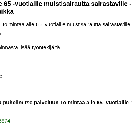
e 65 -vuotiaille muistisairautta sairastaville 
aikka
Toimintaa alle 65 -vuotiaille muistisairautta sairastaville
a.
innasta lisää työntekijältä.
mintaa
a
iaille
stisairautta
astaville
a puhelimitse palveluun Toimintaa alle 65 -vuotiaille 
velun
jestämispaikka
6874