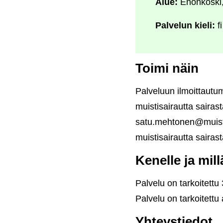
Alue:
Enonkoski,
Palvelun kieli:
fi
Toimi näin
Palveluun ilmoittautum
muistisairautta sairas
satu.mehtonen@muistiyh
muistisairautta sairasta
Kenelle ja mil
Palvelu on tarkoitettu 
Palvelu on tarkoitettu
Yhteystiedot