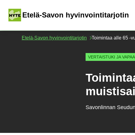
Siirry
sisältöön
(
Etelä-Savon hyvinvointitarjotin
Etelä-Savon hyvinvointitarjotin
Toimintaa alle 65 -vu
VERTAISTUKI JA VAPA
Toimintaa
muistisai
Savonlinnan Seudun 