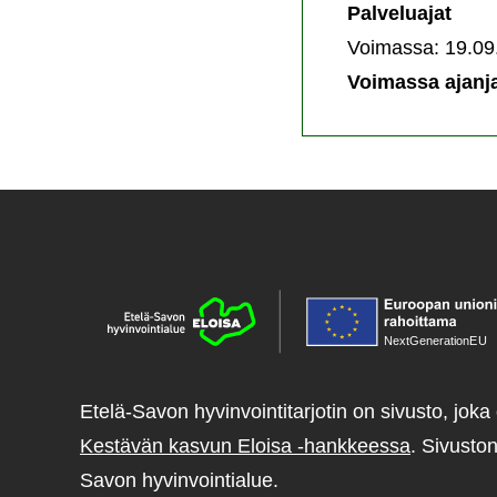
Palveluajat
sairastaville
Voimassa: 19.09
-
Voimassa ajanja
palvelun
järjestämispaikk
NextGenerationE
U
Etelä-Savon hyvinvointitarjotin on sivusto, joka 
Kestävän kasvun Eloisa -hankkeessa
. Sivuston
Savon hyvinvointialue.