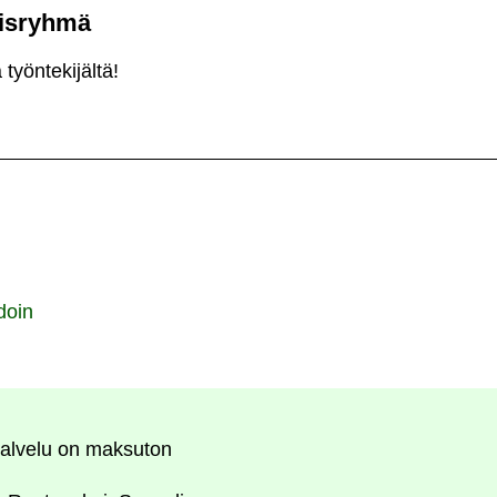
aisryhmä
työntekijältä!
doin
alvelu on maksuton