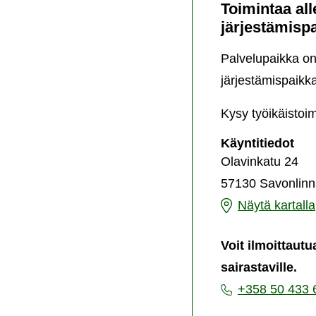
Toimintaa all
järjestämisp
Palvelupaikka on 
järjestämispaikk
Kysy työikäistoim
Toi
Käyntitiedot
alle
Olavinkatu 24
65
57130 Savonlinn
-
vuot
Toimintaa
Näytä kartalla
mui
alle
sair
Voit ilmoittautu
-
65
pal
sairastaville.
-
jär
+358 50 433 
vuotiaille
muistisairautta