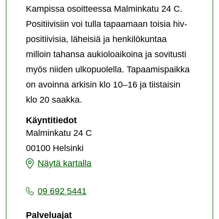
Kampissa osoitteessa Malminkatu 24 C.
Positiivisiin voi tulla tapaamaan toisia hiv-
positiivisia, läheisiä ja henkilökuntaa
milloin tahansa aukioloaikoina ja sovitusti
myös niiden ulkopuolella. Tapaamispaikka
on avoinna arkisin klo 10–16 ja tiistaisin
klo 20 saakka.
Tapaamispaikka
Käyntitiedot
Malminkatu 24 C
00100 Helsinki
Tapaamispaikka
Näytä kartalla
09 692 5441
Palveluajat