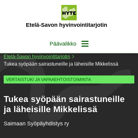
Siirry
sisältöön
(Etusivu)
Etelä-Savon hyvinvointitarjotin
Päävalikko
Etelä-Savon hyvinvointitarjotin
Tukea syöpään sairastuneille ja läheisille Mikkelissä
VERTAISTUKI JA VAPAAEHTOISTOIMINTA
Tukea syöpään sairastuneille
ja läheisille Mikkelissä
Saimaan Syöpäyhdistys ry