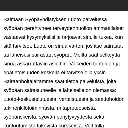
Saimaan Syöpäyhdistyksen Luoto-palvelussa
syöpään perehtyneet terveydenhuollon ammattilaiset
vastaavat kysymyksiisi ja tarjoavat sinulle tukea, kun
sitä tarvitset. Luoto on sinua varten, jos itse sairastat
tai läheisesi sairastaa syöpää. Meiltä saat selkeyttä
sinua askarruttaviin asioihin. Vaikeiden tunteiden ja
epätietoisuuden keskellä ei tarvitse olla yksin.
Sairaanhoitajaltamme saat tietoa palveluista, joita
syöpään sairastuneelle ja läheiselle on olemassa:
Luoto-keskustelutuesta, vertaistuesta ja saattohoidon
tukihenkilötoiminnasta, rintaproteeseista,
syöpäriskeistä, syövän periytyvyydestä sekä
kuntoutumista tukevista kursseista. Voit tulla