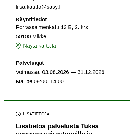
liisa.kautto@sasy.fi
Tukea
Käyntitiedot
syöpään
Porrassalmenkatu 13 B, 2. krs
sairastuneille
50100 Mikkeli
ja
läheisille
Tukea
Näytä kartalla
Mikkelissä
syöpään
-
Palveluajat
palvelun
sairastuneille
järjestämispaikka
Voimassa: 03.08.2026 — 31.12.2026
ja
Ma–pe 09:00–14:00
läheisille
Mikkelissä
-
palvelun
LISÄTIETOJA
järjestämispaikka
Lisätietoa palvelusta Tukea
syöpään sairastuneille ja