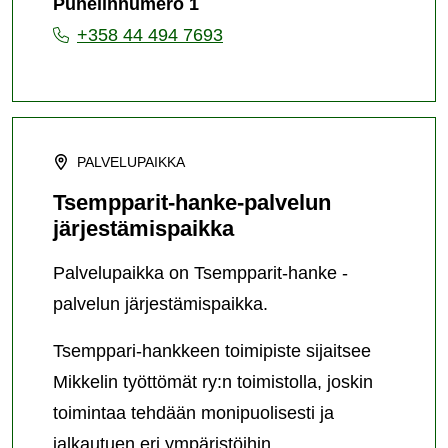
Puhelinnumero 1
+358 44 494 7693
PALVELUPAIKKA
Tsempparit-hanke-palvelun
järjestämispaikka
Palvelupaikka on Tsempparit-hanke -
palvelun järjestämispaikka.
Tsemppari-hankkeen toimipiste sijaitsee
Mikkelin työttömät ry:n toimistolla, joskin
toimintaa tehdään monipuolisesti ja
jalkautuen eri ympäristöihin.