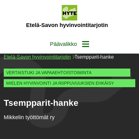
Siirry
sisältöön
(Etusivu)
Etelä-Savon hyvinvointitarjotin
Päävalikko
Etelä-Savon hyvinvointitarjotin
Tsempparit-hanke
VERTAISTUKI JA VAPAAEHTOISTOIMINTA
MIELEN HYVINVOINTI JA RIIPPUVUUKSIEN EHKÄISY
Tsempparit-hanke
Mikkelin työttömät ry