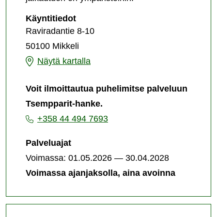
Tsempparit-
Käyntitiedot
hanke-
Raviradantie 8-10
palvelun
50100 Mikkeli
järjestämispaikka
Tsempparit-
Näytä kartalla
hanke-
Voit ilmoittautua puhelimitse palveluun
palvelun
Tsempparit-hanke.
järjestämispaikka
+358 44 494 7693
Palveluajat
Voimassa: 01.05.2026 — 30.04.2028
Voimassa ajanjaksolla, aina avoinna