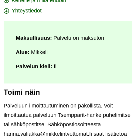
Kenelle ja millä ehdoin
Yhteystiedot
Maksullisuus:
Palvelu on maksuton
Alue:
Mikkeli
Palvelun kieli:
fi
Toimi näin
Palveluun ilmoittautuminen on pakollista. Voit
ilmoittautua palveluun Tsempparit-hanke puhelimitse
tai sähköpostitse. Sähköpostiosoitteesta
hanna.valjakka@mikkelintyottomat.fi saat lisätietoa