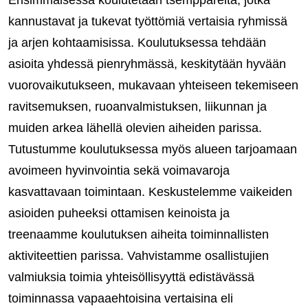
Ensimmäisessä koulutetaan tsemppareita, jotka
kannustavat ja tukevat työttömiä vertaisia ryhmissä
ja arjen kohtaamisissa. Koulutuksessa tehdään
asioita yhdessä pienryhmässä, keskitytään hyvään
vuorovaikutukseen, mukavaan yhteiseen tekemiseen
ravitsemuksen, ruoanvalmistuksen, liikunnan ja
muiden arkea lähellä olevien aiheiden parissa.
Tutustumme koulutuksessa myös alueen tarjoamaan
avoimeen hyvinvointia sekä voimavaroja
kasvattavaan toimintaan. Keskustelemme vaikeiden
asioiden puheeksi ottamisen keinoista ja
treenaamme koulutuksen aiheita toiminnallisten
aktiviteettien parissa. Vahvistamme osallistujien
valmiuksia toimia yhteisöllisyyttä edistävässä
toiminnassa vapaaehtoisina vertaisina eli