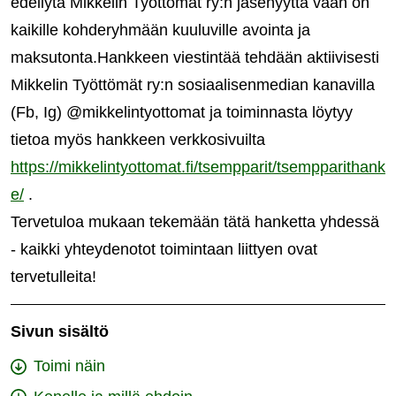
edellytä Mikkelin Työttömät ry:n jäsenyyttä vaan on
kaikille kohderyhmään kuuluville avointa ja
maksutonta.Hankkeen viestintää tehdään aktiivisesti
Mikkelin Työttömät ry:n sosiaalisenmedian kanavilla
(Fb, Ig) @mikkelintyottomat ja toiminnasta löytyy
tietoa myös hankkeen verkkosivuilta
https://mikkelintyottomat.fi/tsempparit/tsempparithank
e/
.
Tervetuloa mukaan tekemään tätä hanketta yhdessä
- kaikki yhteydenotot toimintaan liittyen ovat
tervetulleita!
Sivun sisältö
Toimi näin