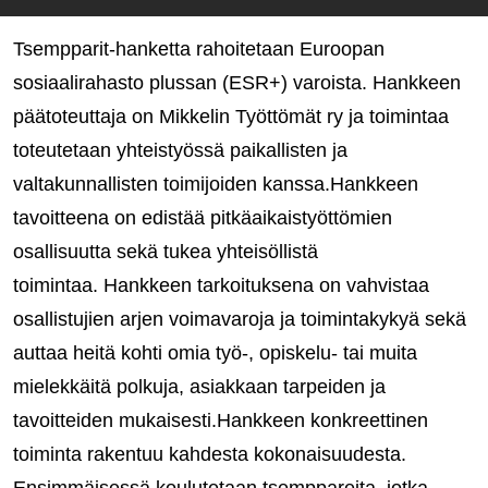
Tsempparit-hanketta rahoitetaan Euroopan
sosiaalirahasto plussan (ESR+) varoista. Hankkeen
päätoteuttaja on Mikkelin Työttömät ry ja toimintaa
toteutetaan yhteistyössä paikallisten ja
valtakunnallisten toimijoiden kanssa.Hankkeen
tavoitteena on edistää pitkäaikaistyöttömien
osallisuutta sekä tukea yhteisöllistä
toimintaa. Hankkeen tarkoituksena on vahvistaa
osallistujien arjen voimavaroja ja toimintakykyä sekä
auttaa heitä kohti omia työ‑, opiskelu‑ tai muita
mielekkäitä polkuja, asiakkaan tarpeiden ja
tavoitteiden mukaisesti.Hankkeen konkreettinen
toiminta rakentuu kahdesta kokonaisuudesta.