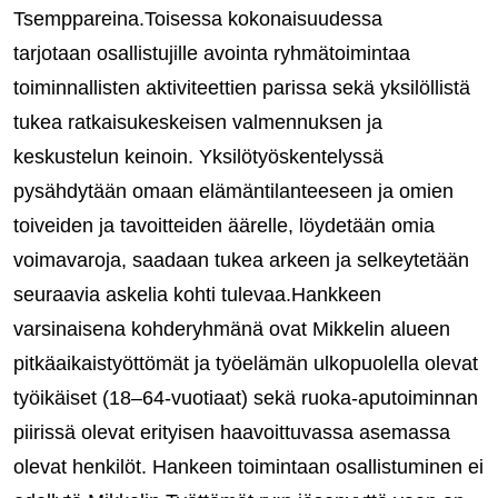
Tsemppareina.Toisessa kokonaisuudessa
tarjotaan osallistujille avointa ryhmätoimintaa
toiminnallisten aktiviteettien parissa sekä yksilöllistä
tukea ratkaisukeskeisen valmennuksen ja
keskustelun keinoin. Yksilötyöskentelyssä
pysähdytään omaan elämäntilanteeseen ja omien
toiveiden ja tavoitteiden äärelle, löydetään omia
voimavaroja, saadaan tukea arkeen ja selkeytetään
seuraavia askelia kohti tulevaa.Hankkeen
varsinaisena kohderyhmänä ovat Mikkelin alueen
pitkäaikaistyöttömät ja työelämän ulkopuolella olevat
työikäiset (18–64‑vuotiaat) sekä ruoka‑aputoiminnan
piirissä olevat erityisen haavoittuvassa asemassa
olevat henkilöt. Hankeen toimintaan osallistuminen ei