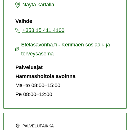
Kerimäen
Näytä kartalla
sosiaali-
Vaihde
ja
+358 15 411 4100
terveysasema
Etelasavonha.fi - Kerimäen sosiaali- ja
terveysasema
Palveluajat
Hammashoitola avoinna
Ma–to 08:00–15:00
Pe 08:00–12:00
PALVELUPAIKKA