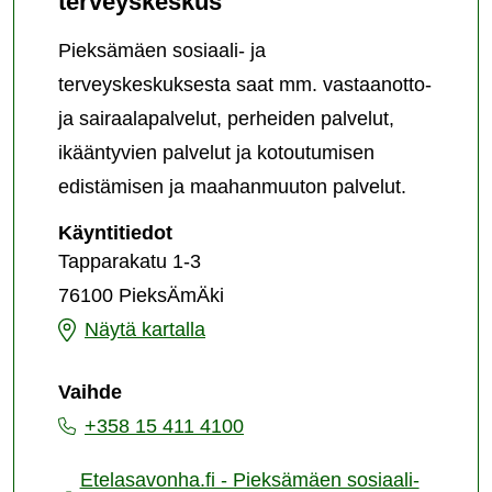
terveyskeskus
Pieksämäen sosiaali- ja
terveyskeskuksesta saat mm. vastaanotto-
ja sairaalapalvelut, perheiden palvelut,
ikääntyvien palvelut ja kotoutumisen
edistämisen ja maahanmuuton palvelut.
Pieksämäen
Käyntitiedot
sosiaali-
Tapparakatu 1-3
ja
76100 PieksÄmÄki
terveyskeskus
Pieksämäen
Näytä kartalla
sosiaali-
Vaihde
ja
+358 15 411 4100
terveyskeskus
Etelasavonha.fi - Pieksämäen sosiaali-