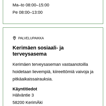
Ma–to 08:00–15:00
Pe 08:00–13:00
PALVELUPAIKKA
Kerimäen sosiaali- ja
terveysasema
Kerimäen terveysaseman vastaanotoilla
hoidetaan lievempiä, kiireettömiä vaivoja ja
pitkäaikaissairauksia.
Kerimäen
Käyntitiedot
sosiaali-
Hälväntie 3
ja
58200 KerimÄki
terveysasema