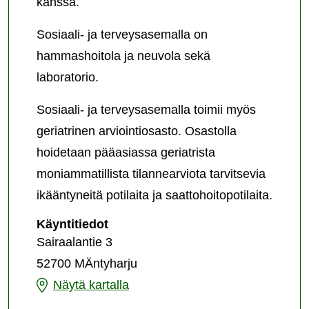
kanssa.
Sosiaali- ja terveysasemalla on
hammashoitola ja neuvola sekä
laboratorio.
Sosiaali- ja terveysasemalla toimii myös
geriatrinen arviointiosasto. Osastolla
hoidetaan pääasiassa geriatrista
moniammatillista tilannearviota tarvitsevia
ikääntyneitä potilaita ja saattohoitopotilaita.
Mäntyharjun
Käyntitiedot
sosiaali-
Sairaalantie 3
ja
52700 MÄntyharju
terveysasema
Mäntyharjun
Näytä kartalla
sosiaali-