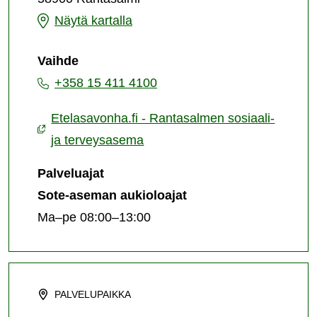
terveysasema
Rantasalmen
Näytä kartalla
sosiaali-
Vaihde
ja
+358 15 411 4100
terveysasema
Etelasavonha.fi - Rantasalmen sosiaali-
ja terveysasema
Palveluajat
Sote-aseman aukioloajat
Ma–pe 08:00–13:00
PALVELUPAIKKA