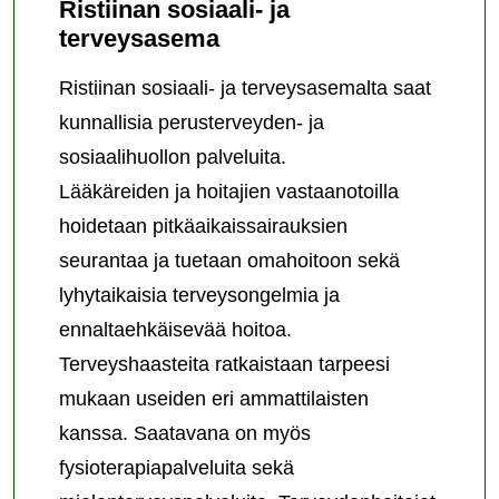
Ristiinan sosiaali- ja
terveysasema
Ristiinan sosiaali- ja terveysasemalta saat
kunnallisia perusterveyden- ja
sosiaalihuollon palveluita.
Lääkäreiden ja hoitajien vastaanotoilla
hoidetaan pitkäaikaissairauksien
seurantaa ja tuetaan omahoitoon sekä
lyhytaikaisia terveysongelmia ja
ennaltaehkäisevää hoitoa.
Terveyshaasteita ratkaistaan tarpeesi
mukaan useiden eri ammattilaisten
kanssa. Saatavana on myös
fysioterapiapalveluita sekä