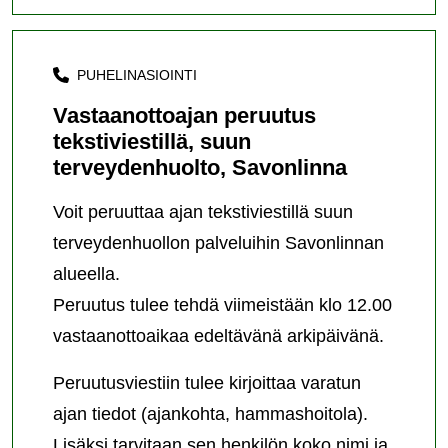
PUHELINASIOINTI
Vastaanottoajan peruutus
tekstiviestillä, suun
terveydenhuolto, Savonlinna
Voit peruuttaa ajan tekstiviestillä suun
terveydenhuollon palveluihin Savonlinnan
alueella.
Peruutus tulee tehdä viimeistään klo 12.00
vastaanottoaikaa edeltävänä arkipäivänä.
Peruutusviestiin tulee kirjoittaa varatun
ajan tiedot (ajankohta, hammashoitola).
Lisäksi tarvitaan sen henkilön koko nimi ja