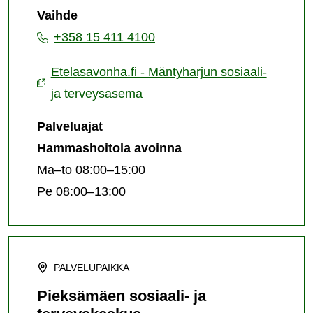
Vaihde
ja
+358 15 411 4100
terveysasema
Etelasavonha.fi - Mäntyharjun sosiaali-
ja terveysasema
Palveluajat
Hammashoitola avoinna
Ma–to 08:00–15:00
Pe 08:00–13:00
PALVELUPAIKKA
Pieksämäen sosiaali- ja