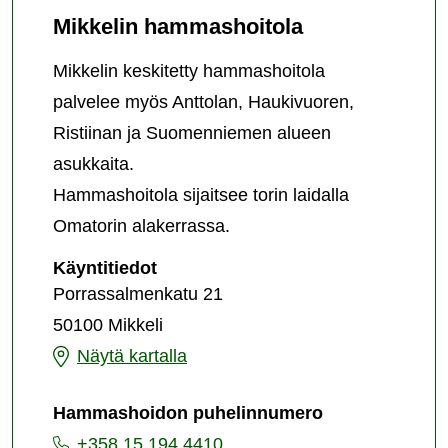
Mikkelin hammashoitola
Mikkelin keskitetty hammashoitola
palvelee myös Anttolan, Haukivuoren,
Ristiinan ja Suomenniemen alueen
asukkaita.
Hammashoitola sijaitsee torin laidalla
Omatorin alakerrassa.
Mikkelin
Käyntitiedot
hammashoitola
Porrassalmenkatu 21
50100 Mikkeli
Mikkelin
Näytä kartalla
hammashoitola
Hammashoidon puhelinnumero
+358 15 194 4410