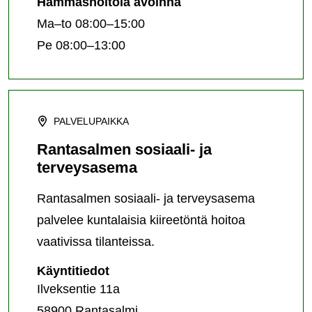
Hammashoitola avoinna
Ma–to 08:00–15:00
Pe 08:00–13:00
PALVELUPAIKKA
Rantasalmen sosiaali- ja
terveysasema
Rantasalmen sosiaali- ja terveysasema
palvelee kuntalaisia kiireetöntä hoitoa
vaativissa tilanteissa.
Rantasalmen
Käyntitiedot
sosiaali-
Ilveksentie 11a
ja
58900 Rantasalmi