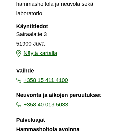
hammashoitola ja neuvola sekä
laboratorio.
Juvan
Käyntitiedot
sosiaali-
Sairaalatie 3
ja
51900 Juva
terveysasema
Juvan
Näytä kartalla
sosiaali-
Vaihde
ja
+358 15 411 4100
terveysasema
Neuvonta ja aikojen peruutukset
+358 40 013 5033
Palveluajat
Hammashoitola avoinna