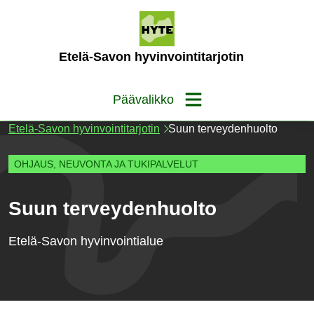
Siirry
sisältöön
(Etusivu)
Etelä-Savon hyvinvointitarjotin
Päävalikko
Etelä-Savon hyvinvointitarjotin
Suun terveydenhuolto
OHJAUS, NEUVONTA JA TUKIPALVELUT
Suun terveydenhuolto
Etelä-Savon hyvinvointialue