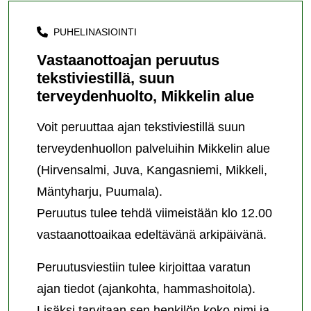
PUHELINASIOINTI
Vastaanottoajan peruutus
tekstiviestillä, suun
terveydenhuolto, Mikkelin alue
Voit peruuttaa ajan tekstiviestillä suun
terveydenhuollon palveluihin Mikkelin alue
(Hirvensalmi, Juva, Kangasniemi, Mikkeli,
Mäntyharju, Puumala).
Peruutus tulee tehdä viimeistään klo 12.00
vastaanottoaikaa edeltävänä arkipäivänä.
Peruutusviestiin tulee kirjoittaa varatun
ajan tiedot (ajankohta, hammashoitola).
Lisäksi tarvitaan sen henkilön koko nimi ja