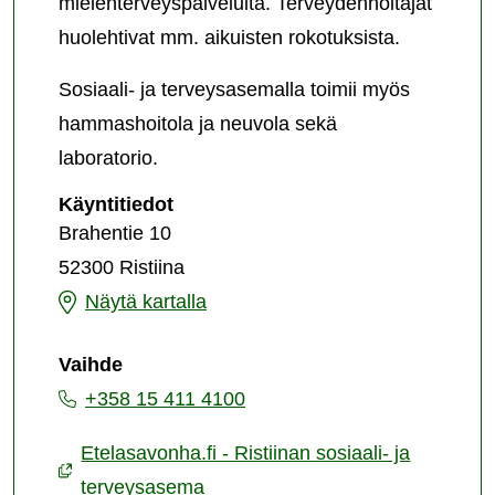
mielenterveyspalveluita. Terveydenhoitajat
huolehtivat mm. aikuisten rokotuksista.
Sosiaali- ja terveysasemalla toimii myös
hammashoitola ja neuvola sekä
laboratorio.
Ristiinan
Käyntitiedot
sosiaali-
Brahentie 10
ja
52300 Ristiina
terveysasema
Ristiinan
Näytä kartalla
sosiaali-
Vaihde
ja
+358 15 411 4100
terveysasema
Etelasavonha.fi - Ristiinan sosiaali- ja
terveysasema