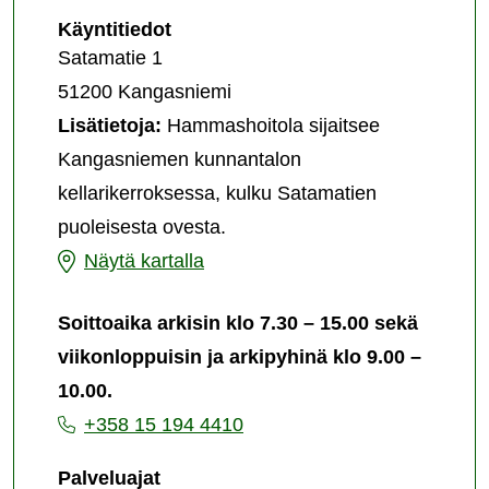
Kangasniemen
Käyntitiedot
hammashoitola
Satamatie 1
51200 Kangasniemi
Lisätietoja:
Hammashoitola sijaitsee
Kangasniemen kunnantalon
kellarikerroksessa, kulku Satamatien
puoleisesta ovesta.
Kangasniemen
Näytä kartalla
hammashoitola
Soittoaika arkisin klo 7.30 – 15.00 sekä
viikonloppuisin ja arkipyhinä klo 9.00 –
10.00.
+358 15 194 4410
Palveluajat