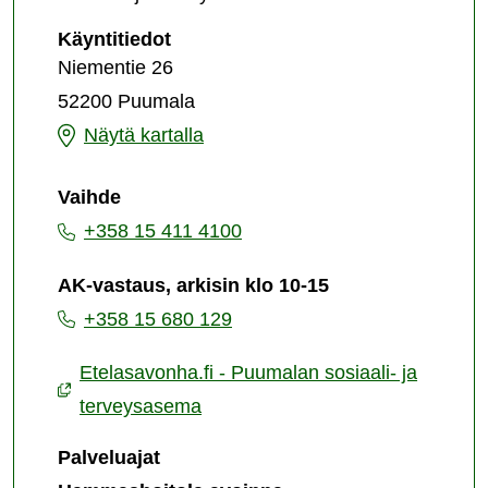
Puumalan
Käyntitiedot
sosiaali-
Niementie 26
ja
52200 Puumala
terveysasema
Puumalan
Näytä kartalla
sosiaali-
Vaihde
ja
+358 15 411 4100
terveysasema
AK-vastaus, arkisin klo 10-15
+358 15 680 129
Etelasavonha.fi - Puumalan sosiaali- ja
terveysasema
Palveluajat