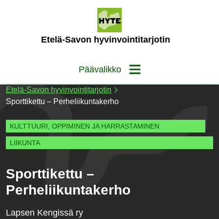
Siirry
sisältöön
(Etusivu)
Etelä-Savon hyvinvointitarjotin
Päävalikko
Etelä-Savon hyvinvointitarjotin
Sporttikettu – Perheliikuntakerho
KULTTUURI, OPPIMINEN JA HARRASTAMINEN
LIIKUNTA
Sporttikettu –
Perheliikuntakerho
Lapsen Kengissä ry