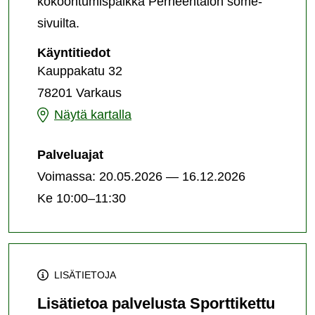
kokoontumispaikka Perheentalon some-
sivuilta.
Sporttikettu
Käyntitiedot
-
Kauppakatu 32
Perheliikuntakerho
78201 Varkaus
-
palvelun
Sporttikettu
Näytä kartalla
järjestämispaikka
-
Palveluajat
Perheliikuntakerho
Voimassa: 20.05.2026 — 16.12.2026
-
Ke 10:00–11:30
palvelun
järjestämispaikka
LISÄTIETOJA
Lisätietoa palvelusta Sporttikettu