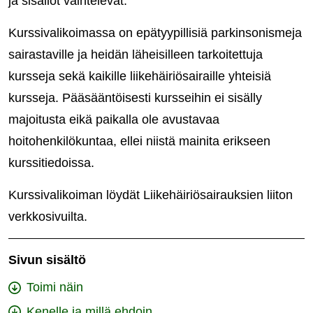
ja sisällöt vaihtelevat.
Kurssivalikoimassa on epätyypillisiä parkinsonismeja
sairastaville ja heidän läheisilleen tarkoitettuja
kursseja sekä kaikille liikehäiriösairaille yhteisiä
kursseja. Pääsääntöisesti kursseihin ei sisälly
majoitusta eikä paikalla ole avustavaa
hoitohenkilökuntaa, ellei niistä mainita erikseen
kurssitiedoissa.
Kurssivalikoiman löydät Liikehäiriösairauksien liiton
verkkosivuilta.
Sivun sisältö
Toimi näin
Kenelle ja millä ehdoin