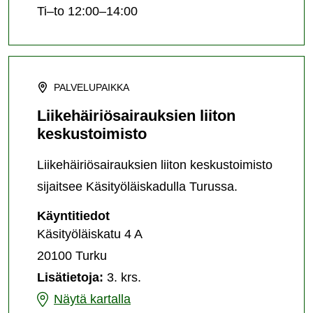
Ti–to 12:00–14:00
PALVELUPAIKKA
Liikehäiriösairauksien liiton
keskustoimisto
Liikehäiriösairauksien liiton keskustoimisto
sijaitsee Käsityöläiskadulla Turussa.
Liikehäiriösairauksien
Käyntitiedot
liiton
Käsityöläiskatu 4 A
keskustoimisto
20100 Turku
Lisätietoja:
3. krs.
Liikehäiriösairauksien
Näytä kartalla