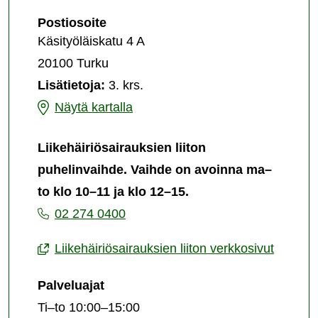
liiton
Liikehäiriösairauksien
Postiosoite
keskustoimisto
liiton
Käsityöläiskatu 4 A
keskustoimisto
20100 Turku
Lisätietoja:
3. krs.
Liikehäiriösairauksien
Näytä kartalla
liiton
Liikehäiriösairauksien liiton
keskustoimisto
puhelinvaihde. Vaihde on avoinna ma–
to klo 10–11 ja klo 12–15.
02 274 0400
Liikehäiriösairauksien liiton verkkosivut
Palveluajat
Ti–to 10:00–15:00