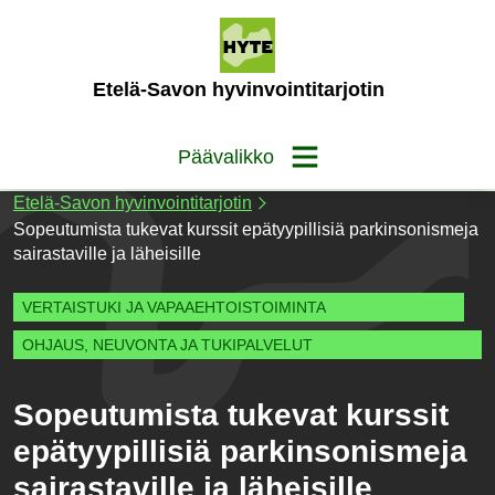
Siirry
sisältöön
(Etusivu)
Etelä-Savon hyvinvointitarjotin
Päävalikko
Etelä-Savon hyvinvointitarjotin
Sopeutumista tukevat kurssit epätyypillisiä parkinsonismeja
sairastaville ja läheisille
VERTAISTUKI JA VAPAAEHTOISTOIMINTA
OHJAUS, NEUVONTA JA TUKIPALVELUT
Sopeutumista tukevat kurssit
epätyypillisiä parkinsonismeja
sairastaville ja läheisille