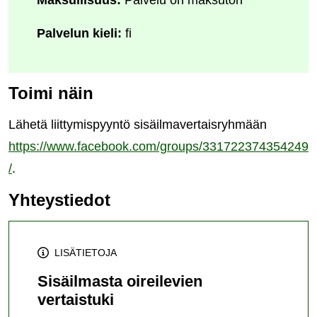
Maksullisuus:
Palvelu on maksuton
Palvelun kieli:
fi
Toimi näin
Lähetä liittymispyyntö sisäilmavertaisryhmään
https://www.facebook.com/groups/331722374354249
/
.
Yhteystiedot
LISÄTIETOJA
Sisäilmasta oireilevien
vertaistuki