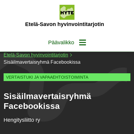
Siirry
sisältöön
(Etusivu)
Etelä-Savon hyvinvointitarjotin
Päävalikko
Etelä-Savon hyvinvointitarjotin
Sisäilmavertaisryhmä Facebookissa
VERTAISTUKI JA VAPAAEHTOISTOIMINTA
Sisäilmavertaisryhmä
Facebookissa
Hengitysliitto ry