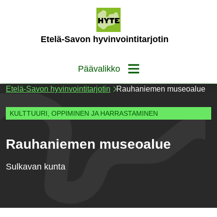
Siirry
sisältöön
(Etusivu)
Etelä-Savon hyvinvointitarjotin
Päävalikko
Etelä-Savon hyvinvointitarjotin
Rauhaniemen museoalue
KULTTUURI, OPPIMINEN JA HARRASTAMINEN
Rauhaniemen museoalue
Sulkavan kunta