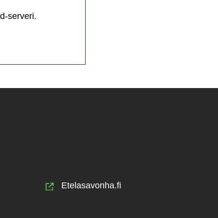
d-serveri.
Etelasavonha.fi