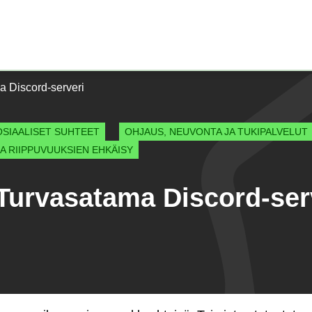
Etusivu)
 Discord-serveri
OSIAALISET SUHTEET
OHJAUS, NEUVONTA JA TUKIPALVELUT
JA RIIPPUVUUKSIEN EHKÄISY
Turvasatama Discord-ser