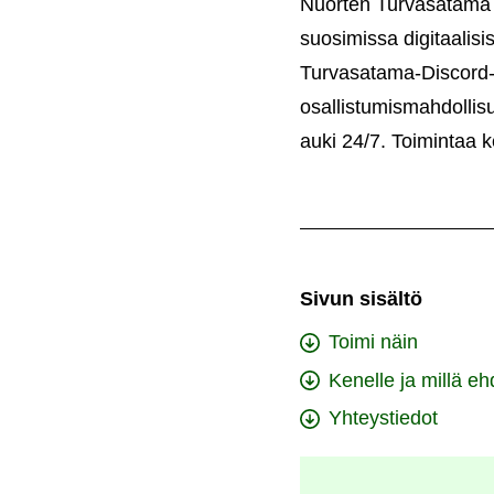
Nuorten Turvasatama o
suosimissa digitaalisi
Turvasatama-Discord-p
osallistumismahdollisu
auki 24/7. Toimintaa 
Sivun sisältö
Toimi näin
Kenelle ja millä eh
Yhteystiedot