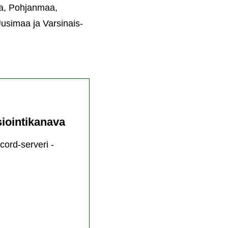
a, Pohjanmaa,
usimaa ja Varsinais-
iointikanava
ord-serveri -