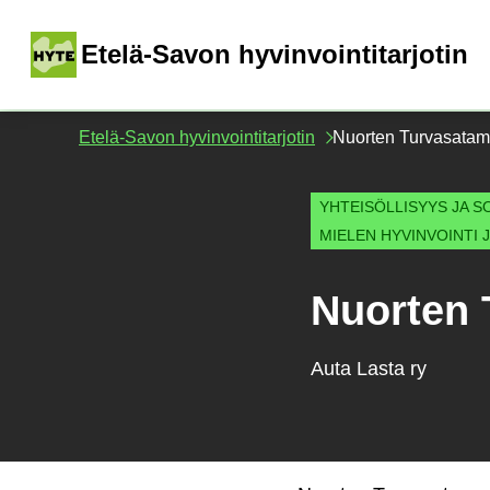
Siirry
sisältöön
(
Etelä-Savon hyvinvointitarjotin
Etelä-Savon hyvinvointitarjotin
Nuorten Turvasatama
YHTEISÖLLISYYS JA S
MIELEN HYVINVOINTI 
Nuorten 
Auta Lasta ry