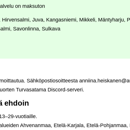
alvelu on maksuton
 Hirvensalmi, Juva, Kangasniemi, Mikkeli, Mäntyharju, 
almi, Savonlinna, Sulkava
ilmoittautua. Sähköpostiosoitteesta anniina.heiskanen@au
 Nuorten Turvasatama Discord-serveri.
lä ehdoin
13–29-vuotiaille.
u alueiden Ahvenanmaa, Etelä-Karjala, Etelä-Pohjanmaa,