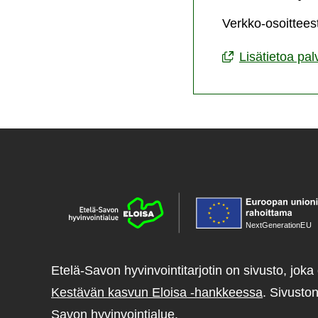
Verkko-osoittees
Lisätietoa pa
NextGenerationE
U
Etelä-Savon hyvinvointitarjotin on sivusto, joka 
Kestävän kasvun Eloisa -hankkeessa
. Sivuston
Savon hyvinvointialue.