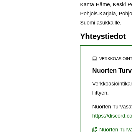
Kanta-Häme, Keski-P
Pohjois-Karjala, Pohj
Suomi asukkaille.
Yhteystiedot
VERKKOASIOINT
Nuorten Turv
Verkkoasiointika
liittyen.
Nuorten Turvasata
https://discord.
Nuorten Turva