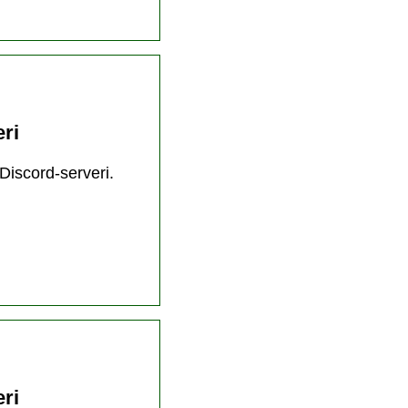
ri
Discord-serveri.
ri