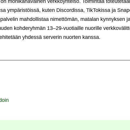
n monikanavainen verkkoyhteisö. Toimintaa toteutetaan 
ssa ympäristöissä, kuten Discordissa, TikTokissa ja Snap
alvelin mahdollistaa nimettömän, matalan kynnyksen ja 
uden kohderyhmän 13–29-vuotiaille nuorille verkkovälitte
kehitetään yhdessä serverin nuorten kanssa.
doin