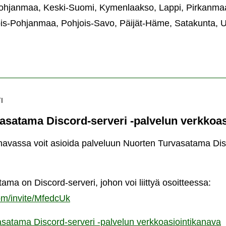
ohjanmaa, Keski-Suomi, Kymenlaakso, Lappi, Pirkanma
ois-Pohjanmaa, Pohjois-Savo, Päijät-Häme, Satakunta, U
I
asatama Discord-serveri -palvelun verkkoas
navassa voit asioida palveluun Nuorten Turvasatama Disc
ma on Discord-serveri, johon voi liittyä osoitteessa:
com/invite/MfedcUk
satama Discord-serveri -palvelun verkkoasiointikanava