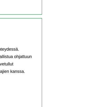
hteydessä.
allistua ohjattuun
vetullut
ajien kanssa.