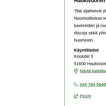
Haukivuoren 
Tilat sijaitseva
Nuorisotiloissa 
kavereiden ja n
discoja sekä yön
huomioon.
Hau
Käyntitiedot
nuo
Koulutie 3
51600 Haukivuor
Haukivuoren
Näytä kartalla
nuorisotalo
044 794 5648
Po1nt