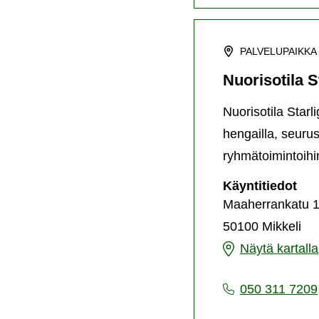
PALVELUPAIKKA
Nuorisotila S
Nuorisotila Starl
hengailla, seurus
ryhmätoimintoihi
Nuo
Käyntitiedot
Sta
Maaherrankatu 
50100 Mikkeli
Nuorisotila
Näytä kartalla
Starlight
050 311 7209