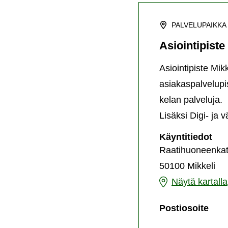
PALVELUPAIKKA
Asiointipiste
Asiointipiste Mik
asiakaspalvelupi
kelan palveluja.
Lisäksi Digi- ja 
Asi
Käyntitiedot
Mik
Raatihuoneenkat
50100 Mikkeli
Asiointipiste
Näytä kartalla
Mikkeli
Asio
Postiosoite
Mikk