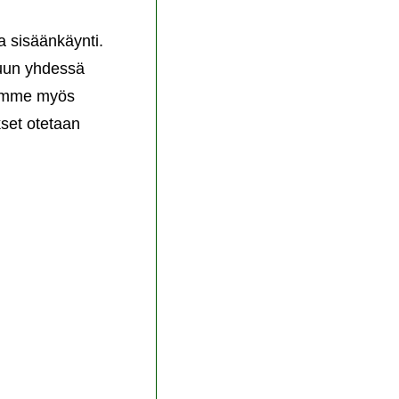
a sisäänkäynti.
luun yhdessä
dämme myös
kset otetaan