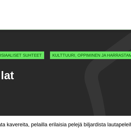
Etusivu)
OSIAALISET SUHTEET
KULTTUURI, OPPIMINEN JA HARRASTA
lat
ata kavereita, pelailla erilaisia pelejä biljardista lautapelei