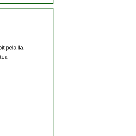
t pelailla,
stua