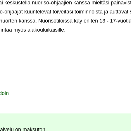
ai keskustella nuoriso-ohjaajien kanssa mieltäsi painavis
o-ohjaajat kuuntelevat toiveitasi toiminnoista ja auttava
uorten kanssa. Nuorisotiloissa käy eniten 13 - 17-vuotiai
mintaa myös alakouluikäisille.
doin
alvelu on maksuton