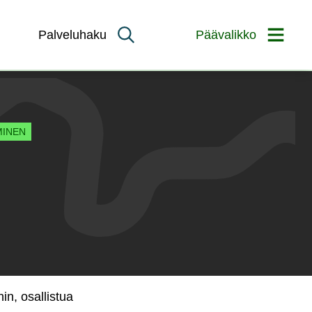
Palveluhaku
Päävalikko
MINEN
hin, osallistua