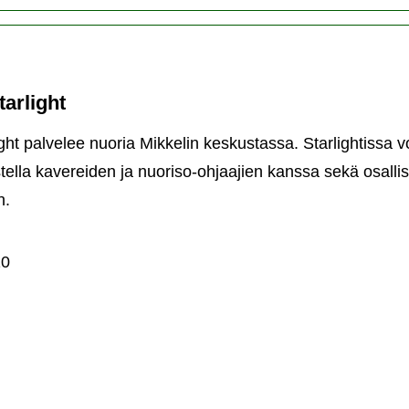
tarlight
ight palvelee nuoria Mikkelin keskustassa. Starlightissa voi
tella kavereiden ja nuoriso-ohjaajien kanssa sekä osalli
n.
risotila
rlight
10