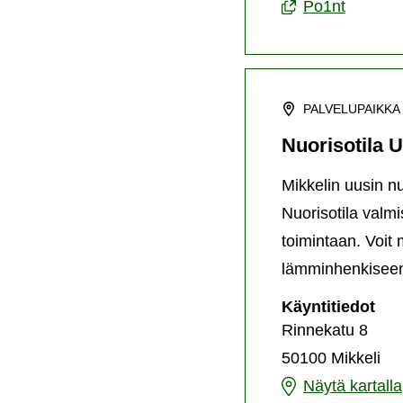
Po1nt
PALVELUPAIKKA
Nuorisotila 
Mikkelin uusin n
Nuorisotila valmi
toimintaan. Voit 
lämminhenkiseen
Nuo
Käyntitiedot
Us
Rinnekatu 8
50100 Mikkeli
Nuorisotila
Näytä kartalla