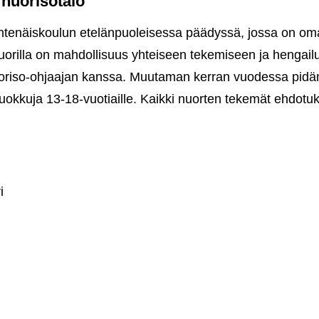
nuorisotalo
t yhtenäiskoulun etelänpuoleisessa päädyssä, jossa on om
nuorilla on mahdollisuus yhteiseen tekemiseen ja hengai
uoriso-ohjaajan kanssa. Muutaman kerran vuodessa pi
uokkuja 13-18-vuotiaille. Kaikki nuorten tekemät ehdotu
kivuoren
risotalo
i