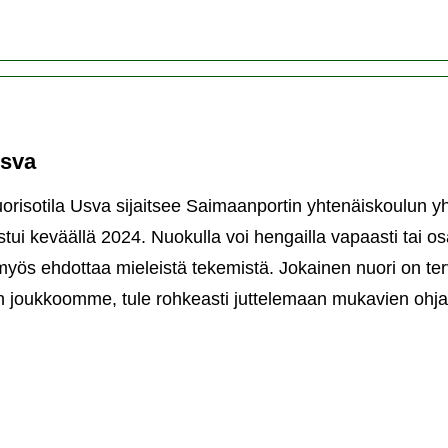
Usva
uorisotila Usva sijaitsee Saimaanportin yhtenäiskoulun y
stui keväällä 2024. Nuokulla voi hengailla vapaasti tai os
myös ehdottaa mieleistä tekemistä. Jokainen nuori on ter
 joukkoomme, tule rohkeasti juttelemaan mukavien ohja
risotila
va