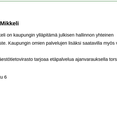
 Mikkeli
keli on kaupungin ylläpitämä julkisen hallinnon yhteinen
ste. Kaupungin omien palvelujen lisäksi saatavilla myös 
väestötietovirasto tarjoaa etäpalvelua ajanvarauksella tors
ointipiste
keli
u 6
intipiste
eli