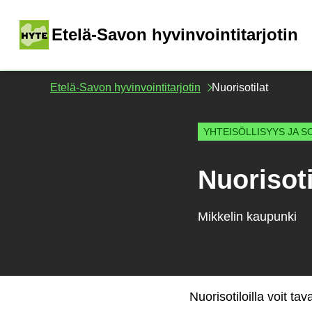
Siirry
sisältöön
(
Etelä-Savon hyvinvointitarjotin
Etelä-Savon hyvinvointitarjotin
Nuorisotilat
YHTEISÖLLISYYS JA S
Nuorisoti
Mikkelin kaupunki
Nuorisotiloilla voit tav