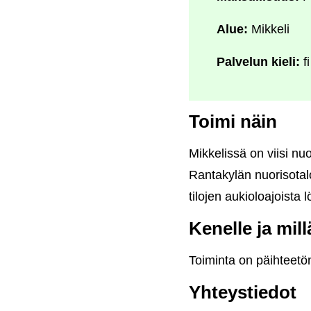
Alue:
Mikkeli
Palvelun kieli:
fi
Toimi näin
Mikkelissä on viisi nuo
Rantakylän nuorisotalo,
tilojen aukioloajoista l
Kenelle ja mil
Toiminta on päihteetö
Yhteystiedot