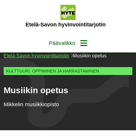
Siirry
sisältöön
(Etusivu)
Etelä-Savon hyvinvointitarjotin
Päävalikko
Etelä-Savon hyvinvointitarjotin
Musiikin opetus
KULTTUURI, OPPIMINEN JA HARRASTAMINEN
Musiikin opetus
Mikkelin musiikkiopisto