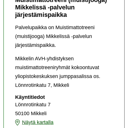
Mikkelissä -palvelun
järjestämispaikka
Palvelupaikka on Muistimattotreeni
(muistijooga) Mikkelissä -palvelun
järjestämispaikka.
Mikkelin AVH-yhdistyksen
muistimattotreeniryhmät kokoontuvat
yliopistokeskuksen jumppasalissa os.
Lönnrotinkatu 7, Mikkeli
Muistimattotreeni
Käyntitiedot
(muistijooga)
Lönnrotinkatu 7
Mikkelissä
50100 Mikkeli
-
palvelun
Muistimattotreeni
Näytä kartalla
järjestämispaikka