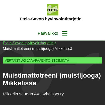
Siirry
sisältöön
(Etusivu)
Etelä-Savon hyvinvointitarjotin
Päävalikko
Etelä-Savon hyvinvointitarjotin
Muistimattotreeni (muistijooga) Mikkelissä
VERTAISTUKI JA VAPAAEHTOISTOIMINTA
Muistimattotreeni (muistijooga)
Mikkelissä
Mikkelin seudun AVH-yhdistys ry