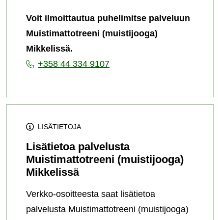
(muistijooga)
Voit ilmoittautua puhelimitse palveluun
Mikkelissä
Muistimattotreeni (muistijooga)
-
Mikkelissä.
palvelun
+358 44 334 9107
järjestämispaikka
LISÄTIETOJA
Lisätietoa palvelusta
Muistimattotreeni (muistijooga)
Mikkelissä
Verkko-osoitteesta saat lisätietoa
palvelusta Muistimattotreeni (muistijooga)