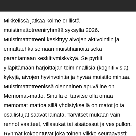
Mikkelissä jatkaa kolme erillistä
muistimattotreeniryhmää syksyllä 2026.
Muistimattotreeni keskittyy aivojen aktivointiin ja
ennaltaehkäisemään muistihäiriöitä sekä
parantamaan keskittymiskykyä. Se pyrkii
ylläpitämään harjoittajan toiminnallisia (kognitiivisia)
kykyjä, aivojen hyvinvointia ja hyvää muistitoimintaa.
Muistimattotreenissä olennainen apuväline on
Memomat-matto. Sinulla ei tarvitse olla omaa
memomat-mattoa sillä yhdistyksellä on matot joita
osallistujat saavat lainata. Tarvitset mukaan vain
rennot vaatteet, villasukat tai sisätossut ja vesipullon.
Ryhmät kokoontuvat joka toinen viikko seuraavasti: