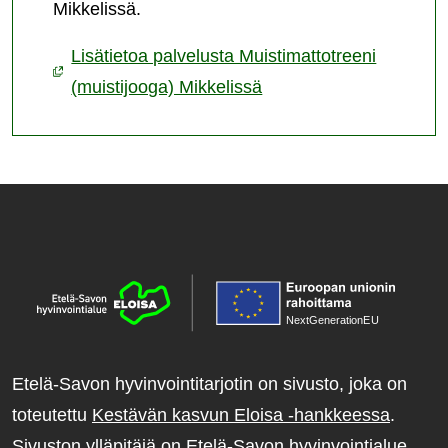
Mikkelissä.
Lisätietoa palvelusta Muistimattotreeni
(muistijooga) Mikkelissä
NextGenerationE
U
Etelä-Savon hyvinvointitarjotin on sivusto, joka on
toteutettu
Kestävän kasvun Eloisa -hankkeessa
.
Sivuston ylläpitäjä on Etelä-Savon hyvinvointialue.