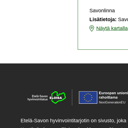
Sav
Savonlinna
Lisätietoja:
Savo
Ryhmäliikunta
Näytä kartalla
Savonlinna
NextGenerationE
U
Etelä-Savon hyvinvointitarjotin on sivusto, joka 