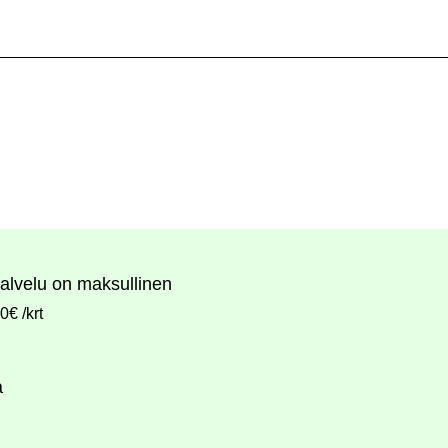
alvelu on maksullinen
€ /krt
a