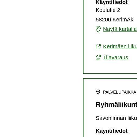
Ker
Käyntitiedot
liik
Koulutie 2
58200 KerimÄki
Kerimäen
Näytä kartalla
liikuntahalli
Kerimäen liiku
Tilavaraus
PALVELUPAIKKA
Ryhmäliikunt
Savonlinnan liiku
Ryh
Käyntitiedot