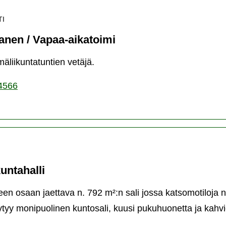
TI
anen / Vapaa-aikatoimi
äliikuntatuntien vetäjä.
4566
untahalli
een osaan jaettava n. 792 m²:n sali jossa katsomotiloja n
löytyy monipuolinen kuntosali, kuusi pukuhuonetta ja kahvi