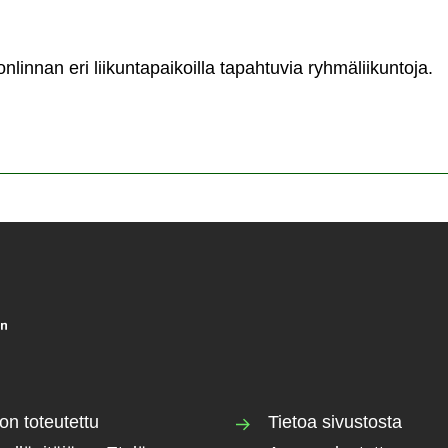
onlinna
nlinnan eri liikuntapaikoilla tapahtuvia ryhmäliikuntoja.
on toteutettu
Tietoa sivustosta