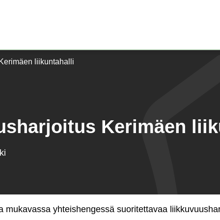
Etusivu)
Kerimäen liikuntahalli
sharjoitus Kerimäen liik
ki
ä ja mukavassa yhteishengessä suoritettavaa liikkuvuushar