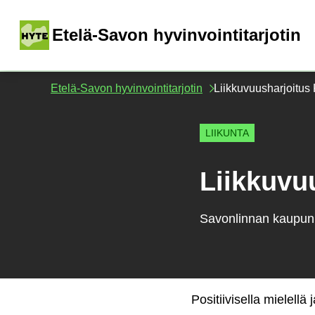
Siirry
sisältöön
(
Etelä-Savon hyvinvointitarjotin
Etelä-Savon hyvinvointitarjotin
Liikkuvuusharjoitus 
LIIKUNTA
Liikkuvuu
Savonlinnan kaupun
Positiivisella mielell