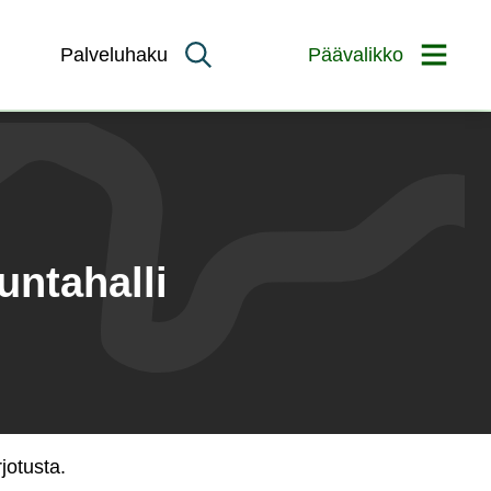
Palveluhaku
Päävalikko
untahalli
jotusta.