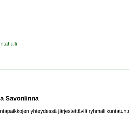
imäen
untahalli
ntahalli
a Savonlinna
ntapaikkojen yhteydessä järjestettäviä ryhmäliikuntatunt
mäliikunta