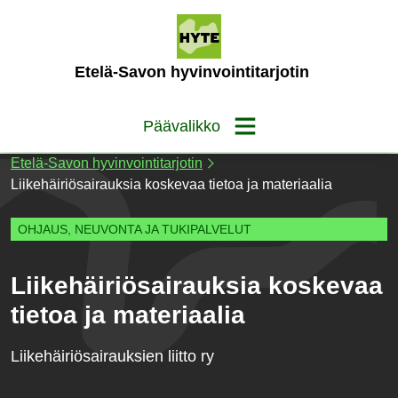
Siirry
sisältöön
(Etusivu)
Etelä-Savon hyvinvointitarjotin
Päävalikko
Etelä-Savon hyvinvointitarjotin
Liikehäiriösairauksia koskevaa tietoa ja materiaalia
OHJAUS, NEUVONTA JA TUKIPALVELUT
Liikehäiriösairauksia koskevaa
tietoa ja materiaalia
Liikehäiriösairauksien liitto ry