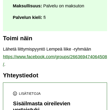
Maksullisuus:
Palvelu on maksuton
Palvelun kieli:
fi
Toimi näin
Lähetä liittymispyyntö Lempeä liike -ryhmään
https://www.facebook.com/groups/266369474064508
/
.
Yhteystiedot
LISÄTIETOJA
Sisäilmasta oireilevien
vertaistuki