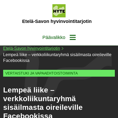
Siirry
sisältöön
(Etusivu)
Etelä-Savon hyvinvointitarjotin
Päävalikko
Etelä-Savon hyvinvointitarjotin
Lempeä liike – verkkoliikuntaryhmä sisäilmasta oireileville
Facebookissa
VERTAISTUKI JA VAPAAEHTOISTOIMINTA
Lempeä liike –
verkkoliikuntaryhmä
sisäilmasta oireileville
Facebookissa