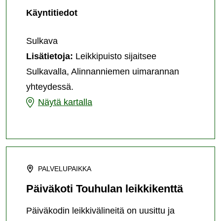
Alinanniemen
Käyntitiedot
leikkipuisto
Sulkava
Lisätietoja:
Leikkipuisto sijaitsee
Sulkavalla, Alinnanniemen uimarannan
yhteydessä.
Alinanniemen
Näytä kartalla
leikkipuisto
PALVELUPAIKKA
Päiväkoti Touhulan leikkikenttä
Päiväkodin leikkivälineitä on uusittu ja