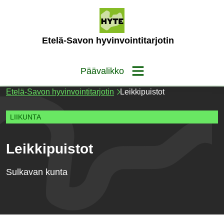
Siirry
sisältöön
(Etusivu)
Etelä-Savon hyvinvointitarjotin
Päävalikko
Etelä-Savon hyvinvointitarjotin
Leikkipuistot
LIIKUNTA
Leikkipuistot
Sulkavan kunta