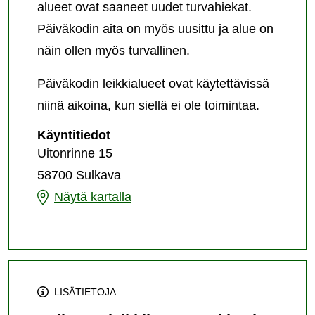
alueet ovat saaneet uudet turvahiekat.
Päiväkodin aita on myös uusittu ja alue on
näin ollen myös turvallinen.
Päiväkodin leikkialueet ovat käytettävissä
niinä aikoina, kun siellä ei ole toimintaa.
Päiväkoti
Käyntitiedot
Touhulan
Uitonrinne 15
leikkikenttä
58700 Sulkava
Päiväkoti
Näytä kartalla
Touhulan
leikkikenttä
LISÄTIETOJA