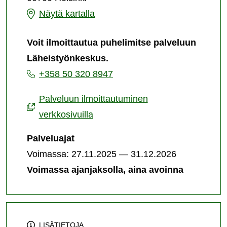
Läheistyönkeskus-
Näytä kartalla
palvelun
Voit ilmoittautua puhelimitse palveluun
järjestämispaikka
Läheistyönkeskus.
+358 50 320 8947
Palveluun ilmoittautuminen
verkkosivuilla
Palveluajat
Voimassa: 27.11.2025 — 31.12.2026
Voimassa ajanjaksolla, aina avoinna
LISÄTIETOJA