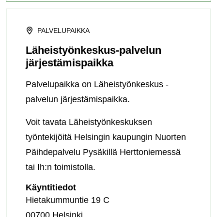
PALVELUPAIKKA
Läheistyönkeskus-palvelun
järjestämispaikka
Palvelupaikka on Läheistyönkeskus -
palvelun järjestämispaikka.
Voit tavata Läheistyönkeskuksen
työntekijöitä Helsingin kaupungin Nuorten
Päihdepalvelu Pysäkillä Herttoniemessä
tai Ih:n toimistolla.
Läheistyönkeskus-
Käyntitiedot
palvelun
Hietakummuntie 19 C
järjestämispaikka
00700 Helsinki