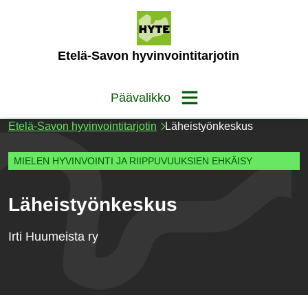
Siirry
sisältöön
(Etusivu)
Etelä-Savon hyvinvointitarjotin
Päävalikko
Etelä-Savon hyvinvointitarjotin
Läheistyönkeskus
MIELEN HYVINVOINTI JA RIIPPUVUUKSIEN EHKÄISY
Läheistyönkeskus
Irti Huumeista ry