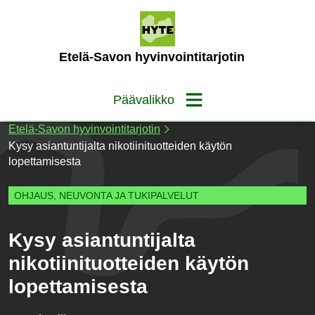
Siirry
sisältöön
(Etusivu)
Etelä-Savon hyvinvointitarjotin
Päävalikko
Etelä-Savon hyvinvointitarjotin
Kysy asiantuntijalta nikotiinituotteiden käytön
lopettamisesta
OHJAUS, NEUVONTA JA TUKIPALVELUT
Kysy asiantuntijalta
nikotiinituotteiden käytön
lopettamisesta