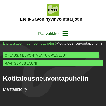
Siirry
sisältöön
(Etusivu)
Etelä-Savon hyvinvointitarjotin
Päävalikko
Etelä-Savon hyvinvointitarjotin
Kotitalousneuvontapuhelin
OHJAUS, NEUVONTA JA TUKIPALVELUT
RAVITSEMUS JA UNI
Kotitalousneuvontapuhelin
Marttaliitto ry