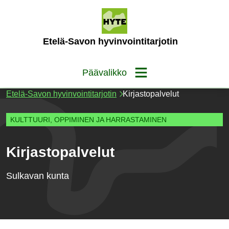
Siirry
sisältöön
(Etusivu)
Etelä-Savon hyvinvointitarjotin
Päävalikko
Etelä-Savon hyvinvointitarjotin
Kirjastopalvelut
KULTTUURI, OPPIMINEN JA HARRASTAMINEN
Kirjastopalvelut
Sulkavan kunta