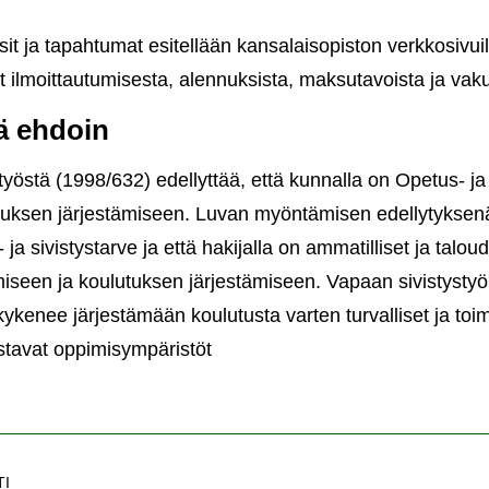
it ja tapahtumat esitellään kansalaisopiston verkkosivuil
 ilmoittautumisesta, alennuksista, maksutavoista ja vaku
lä ehdoin
työstä (1998/632) edellyttää, että kunnalla on Opetus- ja 
uksen järjestämiseen. Luvan myöntämisen edellytyksenä
 sivistystarve ja että hakijalla on ammatilliset ja taloud
ämiseen ja koulutuksen järjestämiseen. Vapaan sivistysty
 kykenee järjestämään koulutusta varten turvalliset ja toi
stavat oppimisympäristöt
TI