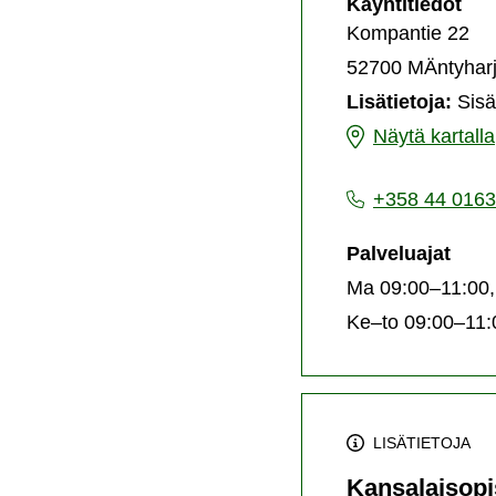
Kan
Käyntitiedot
asi
Kompantie 22
52700 MÄntyhar
Lisätietoja:
Sisä
Kanslian
Näytä kartalla
asiakaspalvelu
+358 44 0163
Palveluajat
Ma 09:00–11:00,
Ke–to 09:00–11:
LISÄTIETOJA
Kansalaisopi