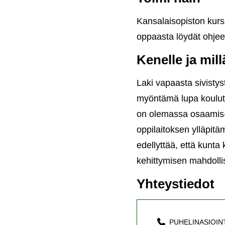
Kansalaisopiston kurss
oppaasta löydät ohjeet
Kenelle ja mil
Laki vapaasta sivistys
myöntämä lupa koulut
on olemassa osaamis- ja
oppilaitoksen ylläpit
edellyttää, että kunta
kehittymisen mahdolli
Yhteystiedot
PUHELINASIOIN