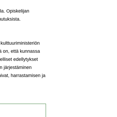
la. Opiskelijan
utuksista.
kulttuuriministeriön
 on, että kunnassa
elliset edellytykset
ön järjestäminen
mivat, harrastamisen ja