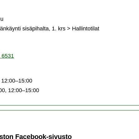
slian
akaspalvelu
ju
änkäynti sisäpihalta, 1. krs > Hallintotilat
 6531
 12:00–15:00
00, 12:00–15:00
ston Facebook-sivusto