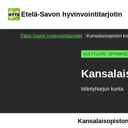
Siirry
sisältöön
(
Etelä-Savon hyvinvointitarjotin
Etelä-Savon hyvinvointitarjotin
Kansalaisopiston ko
KULTTUURI, OPPIMIN
Kansalai
Mäntyharjun kunta
Kansalaisopiston