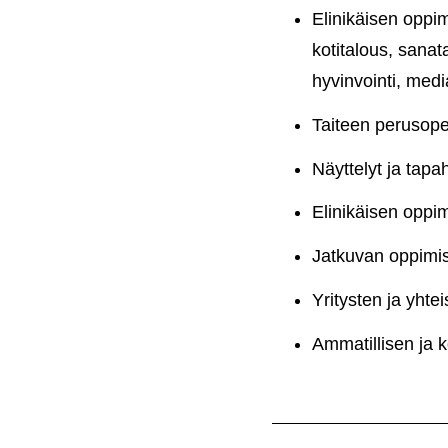
Elinikäisen oppim
kotitalous, sanata
hyvinvointi, medi
Taiteen perusopet
Näyttelyt ja tap
Elinikäisen oppim
Jatkuvan oppimis
Yritysten ja yhte
Ammatillisen ja 