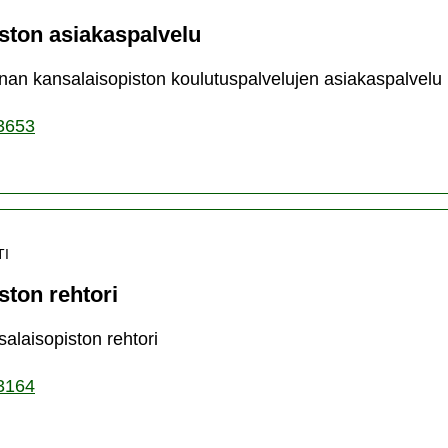
ston asiakaspalvelu
an kansalaisopiston koulutuspalvelujen asiakaspalvelu
3653
TI
ston rehtori
alaisopiston rehtori
3164