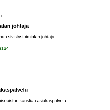
TI
alan johtaja
an sivistystoimialan johtaja
3164
akaspalvelu
aisopiston kanslian asiakaspalvelu