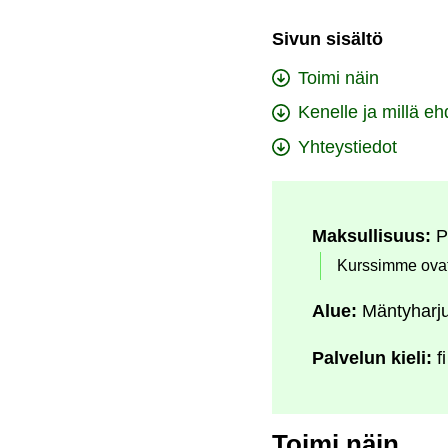
Sivun sisältö
Toimi näin
Kenelle ja millä eh
Yhteystiedot
Maksullisuus:
P
Kurssimme ovat
Alue:
Mäntyharj
Palvelun kieli:
fi
Toimi näin