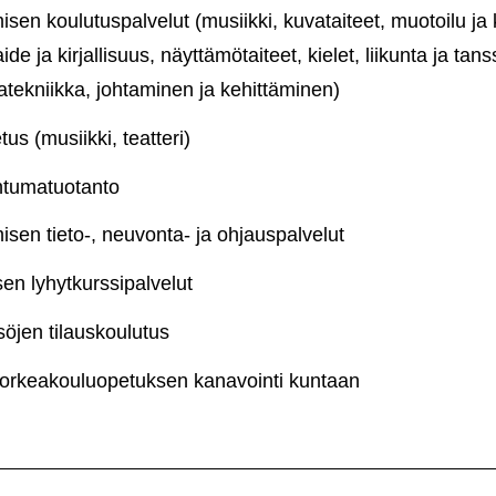
isen koulutuspalvelut (musiikki, kuvataiteet, muotoilu ja
ide ja kirjallisuus, näyttämötaiteet, kielet, liikunta ja tans
atekniikka, johtaminen ja kehittäminen)
us (musiikki, teatteri)
ahtumatuotanto
isen tieto-, neuvonta- ja ohjauspalvelut
en lyhytkurssipalvelut
isöjen tilauskoulutus
korkeakouluopetuksen kanavointi kuntaan