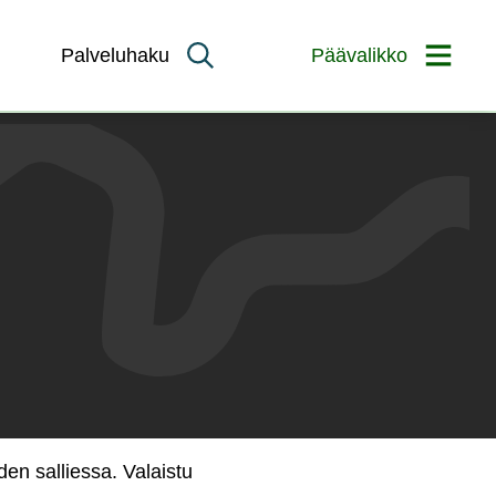
Palveluhaku
Päävalikko
en salliessa. Valaistu