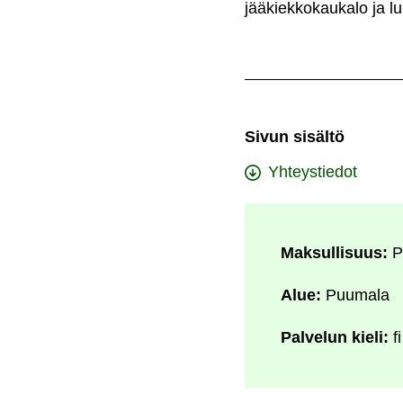
jääkiekkokaukalo ja lui
Sivun sisältö
Yhteystiedot
Maksullisuus:
P
Alue:
Puumala
Palvelun kieli:
fi