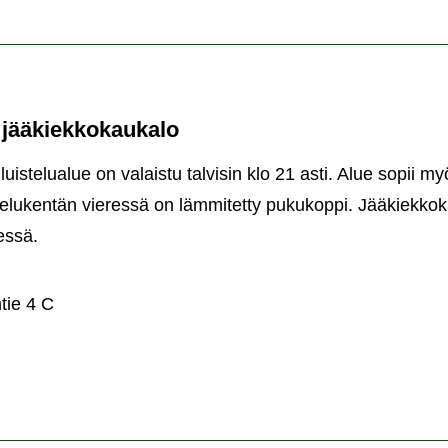
, jääkiekkokaukalo
istelualue on valaistu talvisin klo 21 asti. Alue sopii myö
uistelukentän vieressä on lämmitetty pukukoppi. Jääkiekkok
ressä.
stelualue,
kiekkokaukalo
ie 4 C
o