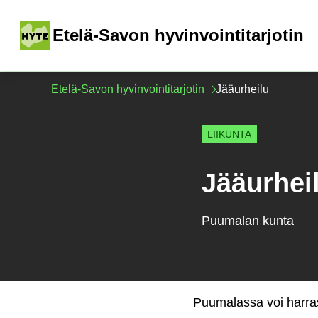
Siirry
sisältöön
(
Etelä-Savon hyvinvointitarjotin
Etelä-Savon hyvinvointitarjotin
Jääurheilu
LIIKUNTA
Jääurhei
Puumalan kunta
Puumalassa voi harras