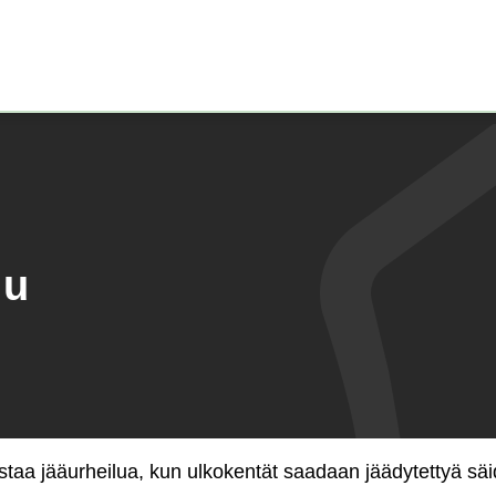
Etusivu)
lu
taa jääurheilua, kun ulkokentät saadaan jäädytettyä säid