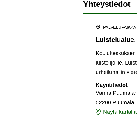
Yhteystiedot
PALVELUPAIKKA
Luistelualue
Koulukeskuksen lu
luistelijoille. L
urheiluhallin vie
Lui
Käyntitiedot
jää
Vanha Puumalant
52200 Puumala
Luistelualue,
Näytä kartalla
jääkiekkokaukal