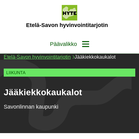
Siirry
sisältöön
(Etusivu)
Etelä-Savon hyvinvointitarjotin
Päävalikko
Etelä-Savon hyvinvointitarjotin
Jääkiekkokaukalot
LIIKUNTA
Jääkiekkokaukalot
Savonlinnan kaupunki