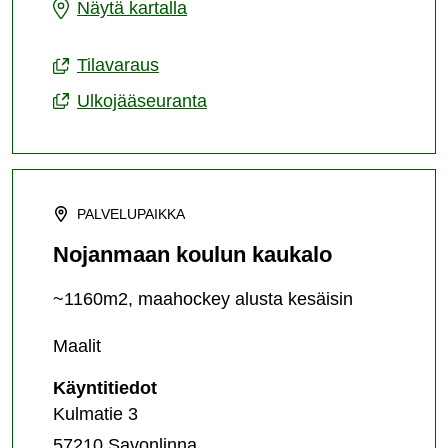
Kulennoisten
Näytä kartalla
jääkiekkokaukalo
Tilavaraus
Ulkojääseuranta
PALVELUPAIKKA
Nojanmaan koulun kaukalo
~1160m2, maahockey alusta kesäisin
Maalit
Nojanmaan
Käyntitiedot
koulun
Kulmatie 3
kaukalo
57210 Savonlinna