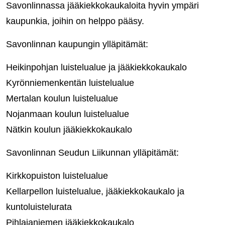
Savonlinnassa jääkiekkokaukaloita hyvin ympäri
kaupunkia, joihin on helppo pääsy.
Savonlinnan kaupungin ylläpitämät:
Heikinpohjan luistelualue ja jääkiekkokaukalo
Kyrönniemenkentän luistelualue
Mertalan koulun luistelualue
Nojanmaan koulun luistelualue
Nätkin koulun jääkiekkokaukalo
Savonlinnan Seudun Liikunnan ylläpitämät:
Kirkkopuiston luistelualue
Kellarpellon luistelualue, jääkiekkokaukalo ja
kuntoluistelurata
Pihlajaniemen jääkiekkokaukalo