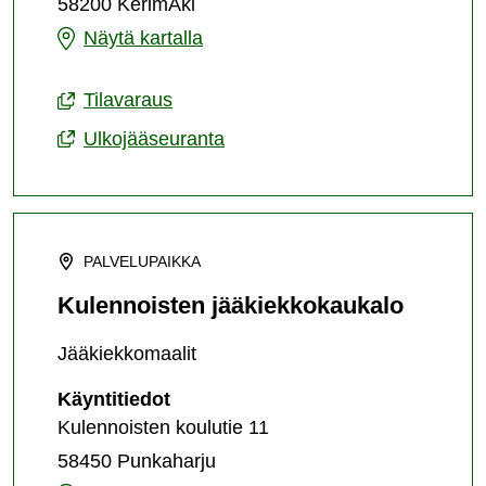
58200 KerimÄki
Kerimäen
Näytä kartalla
jääkiekkokaukalo
Tilavaraus
Ulkojääseuranta
PALVELUPAIKKA
Kulennoisten jääkiekkokaukalo
Jääkiekkomaalit
Kulennoisten
Käyntitiedot
jääkiekkokaukalo
Kulennoisten koulutie 11
58450 Punkaharju