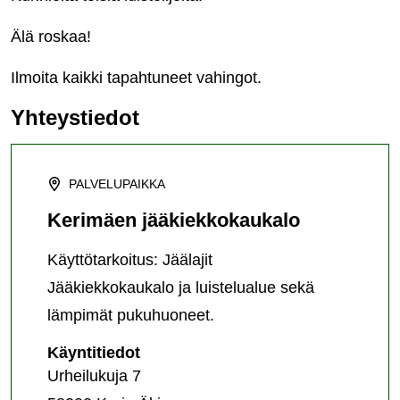
Älä roskaa!
Ilmoita kaikki tapahtuneet vahingot.
Yhteystiedot
PALVELUPAIKKA
Kerimäen jääkiekkokaukalo
Käyttötarkoitus: Jäälajit
Jääkiekkokaukalo ja luistelualue sekä
lämpimät pukuhuoneet.
Kerimäen
Käyntitiedot
jääkiekkokaukalo
Urheilukuja 7