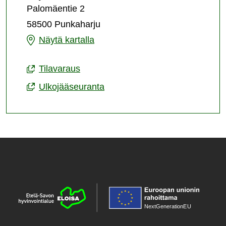
jääkiekkokaukalo
Palomäentie 2
58500 Punkaharju
Punkaharjun
Näytä kartalla
jääkiekkokaukalo
Tilavaraus
Ulkojääseuranta
NextGenerationE
U