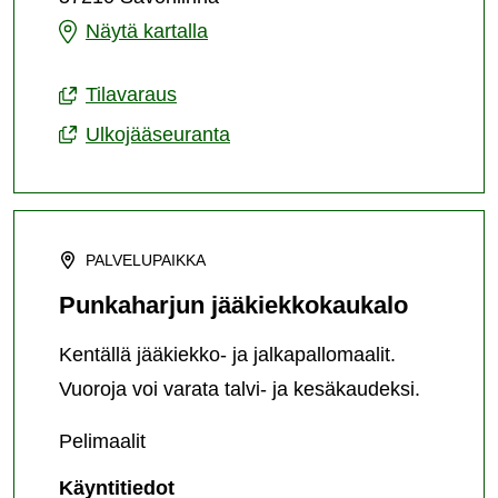
Nojanmaan
Näytä kartalla
koulun
Tilavaraus
kaukalo
Ulkojääseuranta
PALVELUPAIKKA
Punkaharjun jääkiekkokaukalo
Kentällä jääkiekko- ja jalkapallomaalit.
Vuoroja voi varata talvi- ja kesäkaudeksi.
Pelimaalit
Punkaharjun
Käyntitiedot