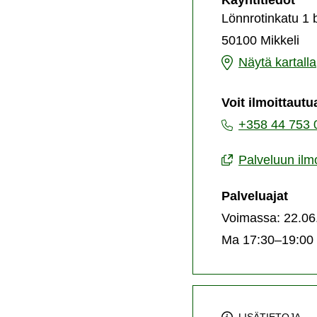
Käyntitiedot
mus
Lönnrotinkatu 1 
-
50100 Mikkeli
pal
jär
Iloista
Näytä kartalla
musiikkiliikuntaa
Voit ilmoittautu
-
+358 44 753 
palvelun
järjestämispaikk
Palveluun ilm
Palveluajat
Voimassa: 22.06
Ma 17:30–19:00