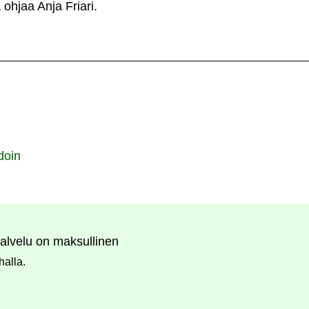
hjaa Anja Friari.
doin
alvelu on maksullinen
halla.