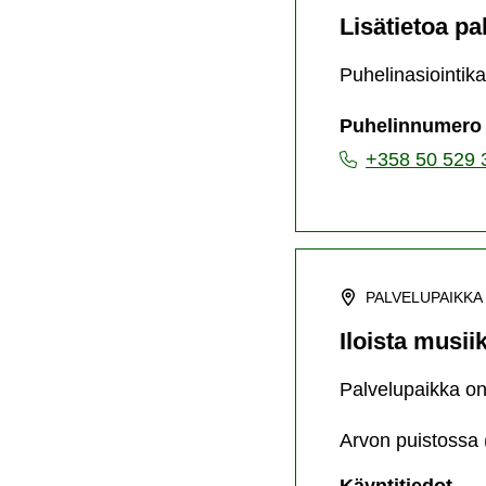
Lisätietoa pa
Puhelinasiointika
Puhelinnumero
+358 50 529 
PALVELUPAIKKA
Iloista musii
Palvelupaikka on 
Arvon puistossa 
Iloi