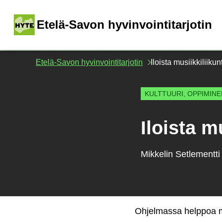
Siirry
sisältöön
(
Etelä-Savon hyvinvointitarjotin
Etelä-Savon hyvinvointitarjotin
Iloista musiikkiliiku
KULTTUURI, OPPIMIN
Iloista m
Mikkelin Setlementti
Ohjelmassa helppoa mu