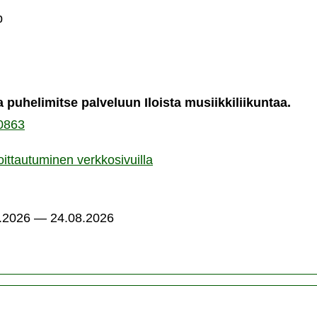
iikkiliikuntaa
b
velun
jestämispaikka
a puhelimitse palveluun Iloista musiikkiliikuntaa.
0863
a
oittautuminen verkkosivuilla
.2026 — 24.08.2026