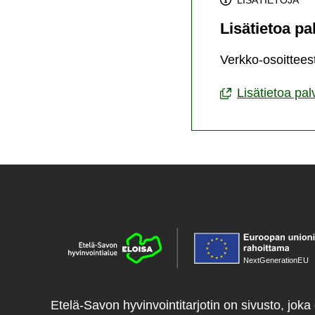
LISÄTIETOJA
Lisätietoa pa
Verkko-osoitteest
Lisätietoa pal
NextGenerationE
U
Etelä-Savon hyvinvointitarjotin on sivusto, joka 