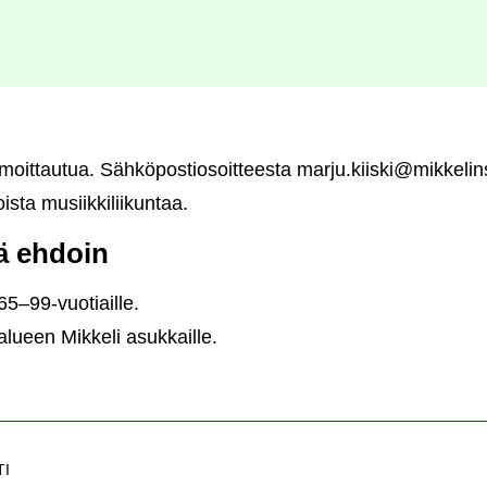
ilmoittautua. Sähköpostiosoitteesta marju.kiiski@mikkelins
oista musiikkiliikuntaa.
lä ehdoin
65–99-vuotiaille.
 alueen Mikkeli asukkaille.
TI