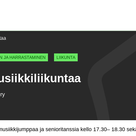
Etusivu)
ntaa
EN JA HARRASTAMINEN
LIIKUNTA
usiikkiliikuntaa
 ry
siikkijumppaa ja senioritanssia kello 17.30– 18.30 sekä 