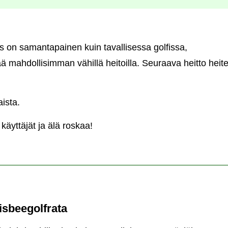
us on samantapainen kuin tavallisessa golfissa,
tää mahdollisimman vähillä heitoilla. Seuraava heitto heite
aista.
äyttäjät ja älä roskaa!
isbeegolfrata