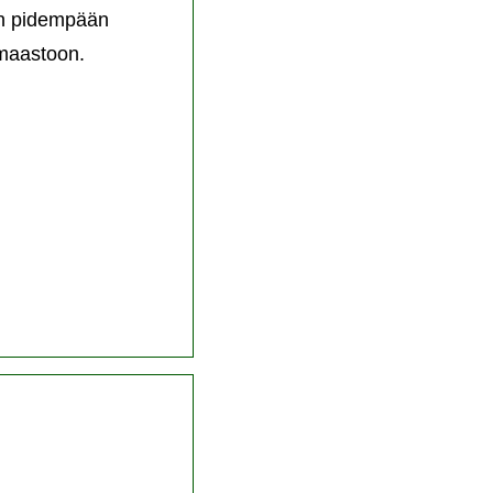
uin pidempään
 maastoon.