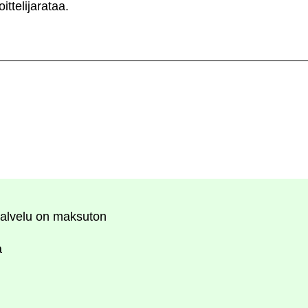
ittelijarataa.
alvelu on maksuton
a