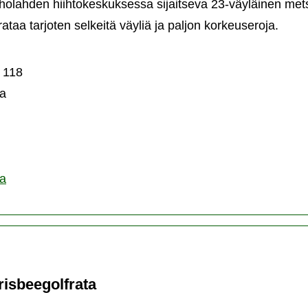
olahden hiihtokeskuksessa sijaitseva 23-väyläinen mets
ataa tarjoten selkeitä väyliä ja paljon korkeuseroja.
lahden
sbeegolfrata
 118
a
ta
risbeegolfrata