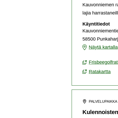
Kauvonniemen rat
lajia harrastane
Ka
Käyntitiedot
fri
Kauvonniementi
58500 Punkahar
Kauvonniemen
Näytä kartalla
frisbeegolfrata
Frisbeegolfra
Ratakartta
PALVELUPAIKKA
Kulennoisten