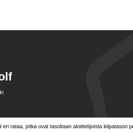
Etusivu)
olf
ki
eri rataa, jotka ovat tasoltaan aloittelijoista kilpatason pe