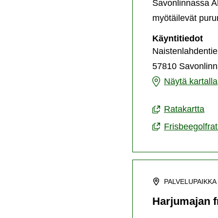
Savonlinnassa Ah
myötäilevät purur
Aho
Käyntitiedot
fri
Naistenlahdentie
57810 Savonlinn
Aholahden
Näytä kartalla
frisbeegolfrata
Ratakartta
Frisbeegolfra
PALVELUPAIKKA
Harjumajan f