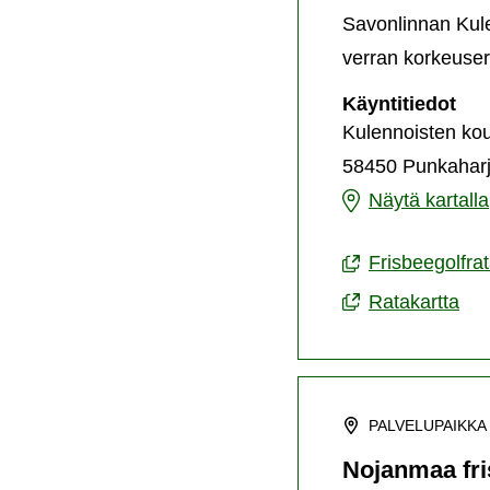
Savonlinnan Kulen
verran korkeuser
Kul
Käyntitiedot
fri
Kulennoisten kou
58450 Punkahar
Kulennoisten
Näytä kartalla
frisbeegolfrata
Frisbeegolfra
Ratakartta
PALVELUPAIKKA
Nojanmaa fri