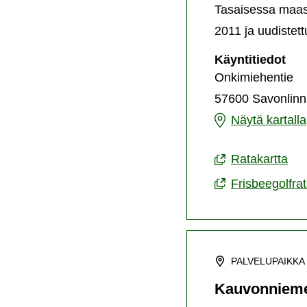
Tasaisessa maast
2011 ja uudistettu
Kal
Käyntitiedot
fri
Onkimiehentie
57600 Savonlinn
Kalastajakylän
Näytä kartalla
frisbeegolfrata
Ratakartta
Frisbeegolfra
PALVELUPAIKKA
Kauvonniemen