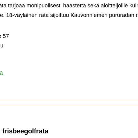
a tarjoaa monipuolisesti haastetta sekä aloitteijoille k
ille. 18-väyläinen rata sijoittuu Kauvonniemen pururadan
uvonniemen
sbeegolfrata
e 57
ju
ta
 frisbeegolfrata