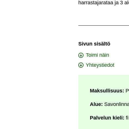
harrastajarataa ja 3 alo
Sivun sisältö
Toimi näin
Yhteystiedot
Maksullisuus:
P
Alue:
Savonlinn
Palvelun kieli:
fi