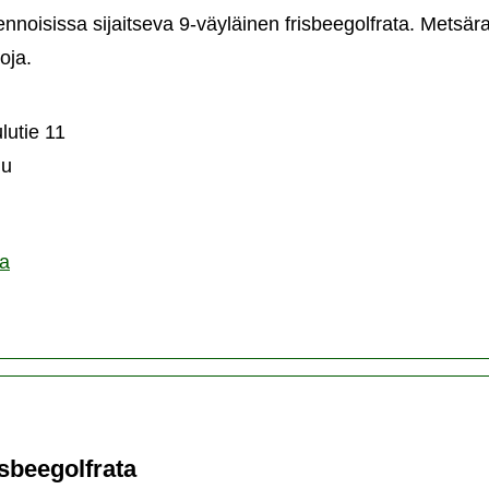
noisissa sijaitseva 9-väyläinen frisbeegolfrata. Metsära
oja.
ennoisten
sbeegolfrata
lutie 11
ju
ta
sbeegolfrata