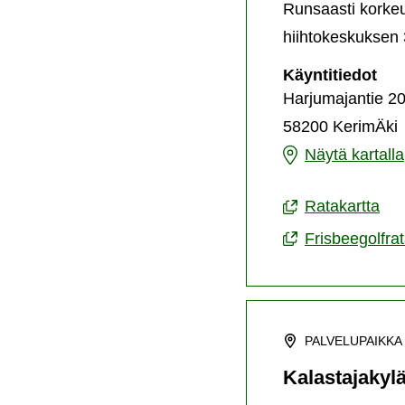
Runsaasti korkeu
hiihtokeskuksen 
Har
Käyntitiedot
fri
Harjumajantie 2
58200 KerimÄki
Harjumajan
Näytä kartalla
frisbeegolfrata
Ratakartta
Frisbeegolfra
PALVELUPAIKKA
Kalastajakylä