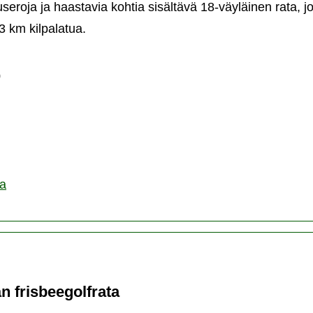
seroja ja haastavia kohtia sisältävä 18-väyläinen rata, j
3 km kilpalatua.
jumajan
sbeegolfrata
0
ta
n frisbeegolfrata