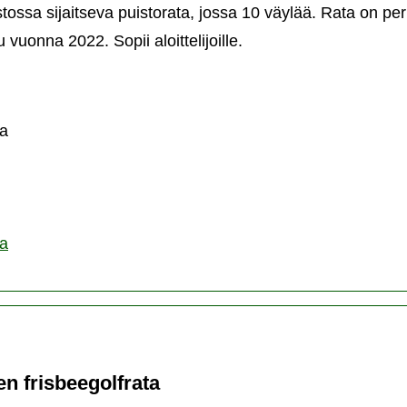
ossa sijaitseva puistorata, jossa 10 väylää. Rata on pe
 vuonna 2022. Sopii aloittelijoille.
astajakylän
sbeegolfrata
a
ta
 frisbeegolfrata