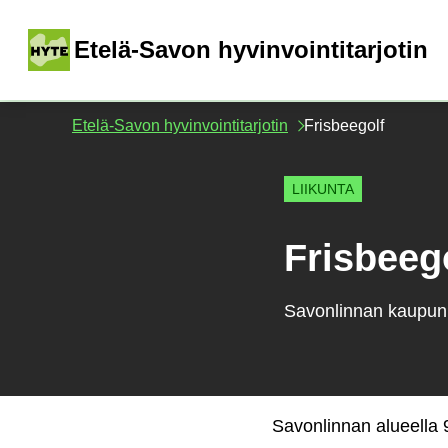
Siirry
sisältöön
(
Etelä-Savon hyvinvointitarjotin
Etelä-Savon hyvinvointitarjotin
Frisbeegolf
LIIKUNTA
Frisbeeg
Savonlinnan kaupun
Savonlinnan alueella 9 