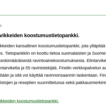
I
arvikkeiden koostumustietopankki.
vikkeiden kansallinen koostumustietopankki, jota ylläpitä
tos. Tietopankkiin on koottu tietoa suomalaisten ja Suome
 keskimääräisestä ravintoainekoostumuksesta. Elintarvik
lintarviketta ja 55 ravintotekijää. Finelin verkkopalvelun a
ään ja sitä voi käyttää ravinnonsaannin laskentaan. Fine
istojen ja reseptien suunnittelussa sekä pakkausmerkint
rvikkeiden koostumustietopankki.