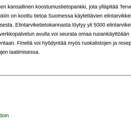
iden kansallinen koostumustietopankki, jota ylläpitää Ter
kkiin on koottu tietoa Suomessa käytettävien elintarvikk
sta. Elintarviketietokannasta löytyy yli 5000 elintarviket
n verkkopalvelun avulla voi seurata omaa ruoankäyttöään j
ntaan. Fineliä voi hyödyntää myös ruokalistojen ja resep
jen laatimisessa.
doin