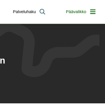
Palveluhaku
Päävalikko
en