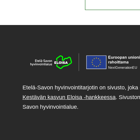
NextGenerationE
U
Etelä-Savon hyvinvointitarjotin on sivusto, joka 
Kestävän kasvun Eloisa -hankkeessa
. Sivuston
Savon hyvinvointialue.