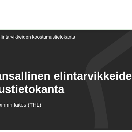
Etusivu)
elintarvikkeiden koostumustietokanta
ansallinen elintarvikkeid
stietokanta
innin laitos (THL)