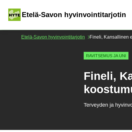
Siirry
sisältöön
(
Etelä-Savon hyvinvointitarjotin
Etelä-Savon hyvinvointitarjotin
Fineli, Kansallinen 
RAVITSEMUS JA UNI
Fineli, K
koostumu
Terveyden ja hyvinvo