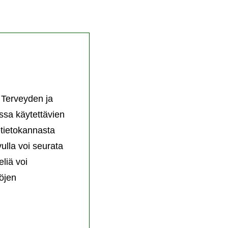
ä Terveyden ja
ssa käytettävien
etietokannasta
vulla voi seurata
liä voi
öjen