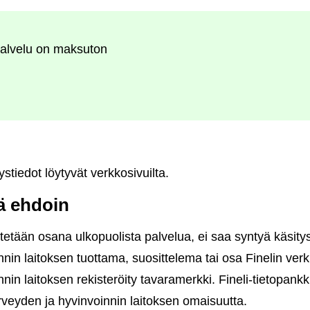
alvelu on maksuton
stiedot löytyvät verkkosivuilta.
lä ehdoin
tetään osana ulkopuolista palvelua, ei saa syntyä käsityst
nin laitoksen tuottama, suosittelema tai osa Finelin verk
in laitoksen rekisteröity tavaramerkki. Fineli-tietopankki
rveyden ja hyvinvoinnin laitoksen omaisuutta.