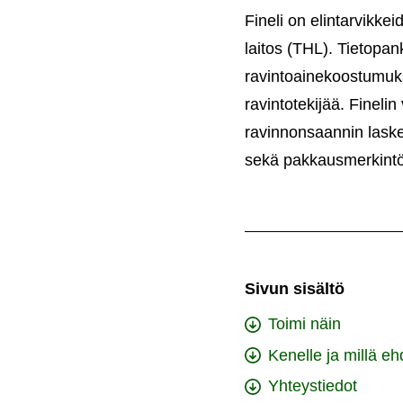
Fineli on elintarvikke
laitos (THL). Tietopan
ravintoainekoostumukse
ravintotekijää. Fineli
ravinnonsaannin laske
sekä pakkausmerkintö
Sivun sisältö
Toimi näin
Kenelle ja millä eh
Yhteystiedot