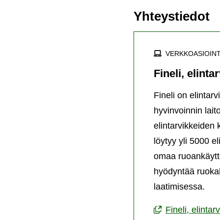
Yhteystiedot
VERKKOASIOINT
Fineli, elint
Fineli on elintar
hyvinvoinnin lai
elintarvikkeiden
löytyy yli 5000 e
omaa ruoankäyttö
hyödyntää ruokal
laatimisessa.
Fineli, elinta