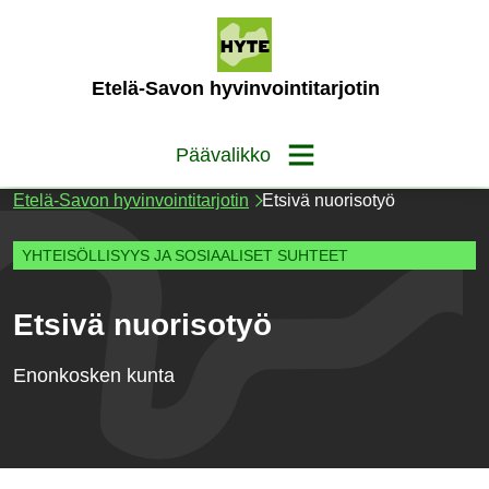
Siirry
sisältöön
(Etusivu)
Etelä-Savon hyvinvointitarjotin
Päävalikko
Etelä-Savon hyvinvointitarjotin
Etsivä nuorisotyö
YHTEISÖLLISYYS JA SOSIAALISET SUHTEET
Etsivä nuorisotyö
Enonkosken kunta