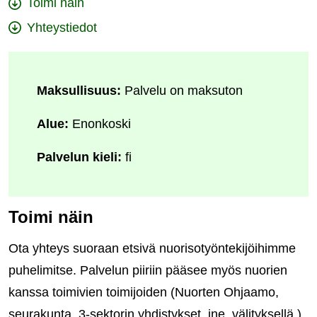
Toimi näin
Yhteystiedot
Maksullisuus:
Palvelu on maksuton
Alue:
Enonkoski
Palvelun kieli:
fi
Toimi näin
Ota yhteys suoraan etsivä nuorisotyöntekijöihimme
puhelimitse. Palvelun piiriin pääsee myös nuorien
kanssa toimivien toimijoiden (Nuorten Ohjaamo,
seurakunta, 3-sektorin yhdistykset, jne. välityksellä.)