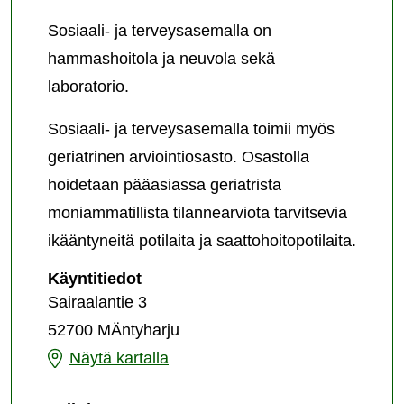
Sosiaali- ja terveysasemalla on
hammashoitola ja neuvola sekä
laboratorio.
Sosiaali- ja terveysasemalla toimii myös
geriatrinen arviointiosasto. Osastolla
hoidetaan pääasiassa geriatrista
moniammatillista tilannearviota tarvitsevia
ikääntyneitä potilaita ja saattohoitopotilaita.
Mäntyharjun
Käyntitiedot
sosiaali-
Sairaalantie 3
ja
52700 MÄntyharju
terveysasema
Mäntyharjun
Näytä kartalla
sosiaali-