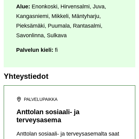
Alue:
Enonkoski, Hirvensalmi, Juva,
Kangasniemi, Mikkeli, Mäntyharju,
Pieksämäki, Puumala, Rantasalmi,
Savonlinna, Sulkava
Palvelun kieli:
fi
Yhteystiedot
PALVELUPAIKKA
Anttolan sosiaali- ja
terveysasema
Anttolan sosiaali- ja terveysasemalta saat