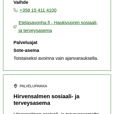
Vaihde
ja
+358 15 411 4100
terveysasema
Etelasavonha.fi - Haukivuoren sosiaali-
ja terveysasema
Palveluajat
Sote-asema
Toistaiseksi avoinna vain ajanvarauksella.
PALVELUPAIKKA
Hirvensalmen sosiaali- ja
terveysasema