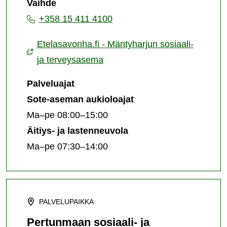
Vaihde
ja
+358 15 411 4100
terveysasema
Etelasavonha.fi - Mäntyharjun sosiaali-
ja terveysasema
Palveluajat
Sote-aseman aukioloajat
Ma–pe 08:00–15:00
Äitiys- ja lastenneuvola
Ma–pe 07:30–14:00
PALVELUPAIKKA
Pertunmaan sosiaali- ja