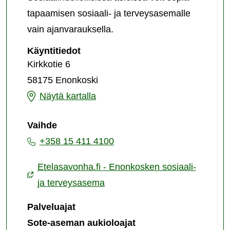
tapaamisen sosiaali- ja terveysasemalle
vain ajanvarauksella.
Enonkosken
Käyntitiedot
sosiaali-
Kirkkotie 6
ja
58175 Enonkoski
terveysasema
Enonkosken
Näytä kartalla
sosiaali-
Vaihde
ja
+358 15 411 4100
terveysasema
Etelasavonha.fi - Enonkosken sosiaali-
ja terveysasema
Palveluajat
Sote-aseman aukioloajat