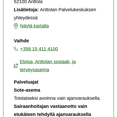
52100 Anttola
terveysasema
Lisätietoja:
Anttolan Palvelukeskuksen
yhteydessä
Anttolan
Näytä kartalla
sosiaali-
Vaihde
ja
+358 15 411 4100
terveysasema
Eloisa, Anttolan sosiaali- ja
terveysasema
Palveluajat
Sote-asema
Toistaiseksi avoinna vain ajanvarauksella.
Sairaanhoitajan vastaanotto vain
etukäteen tehdyllä ajanvarauksella