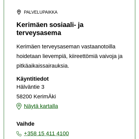
PALVELUPAIKKA
Kerimäen sosiaali- ja
terveysasema
Kerimäen terveysaseman vastaanotoilla
hoidetaan lievempiä, kiireettömiä vaivoja ja
pitkäaikaissairauksia.
Kerimäen
Käyntitiedot
sosiaali-
Hälväntie 3
ja
58200 KerimÄki
terveysasema
Kerimäen
Näytä kartalla
sosiaali-
Vaihde
ja
+358 15 411 4100
terveysasema