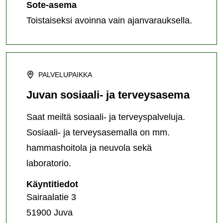
Sote-asema
Toistaiseksi avoinna vain ajanvarauksella.
PALVELUPAIKKA
Juvan sosiaali- ja terveysasema
Saat meiltä sosiaali- ja terveyspalveluja.
Sosiaali- ja terveysasemalla on mm.
hammashoitola ja neuvola sekä
laboratorio.
Juvan
Käyntitiedot
sosiaali-
Sairaalatie 3
ja
51900 Juva
terveysasema