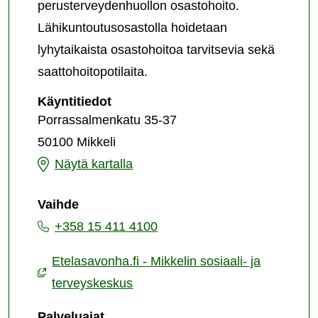
perusterveydenhuollon osastohoito.
Lähikuntoutusosastolla hoidetaan
lyhytaikaista osastohoitoa tarvitsevia sekä
saattohoitopotilaita.
Mikkelin
Käyntitiedot
sosiaali-
Porrassalmenkatu 35-37
ja
50100 Mikkeli
terveyskeskus
Mikkelin
Näytä kartalla
sosiaali-
Vaihde
ja
+358 15 411 4100
terveyskeskus
Etelasavonha.fi - Mikkelin sosiaali- ja
terveyskeskus
Palveluajat