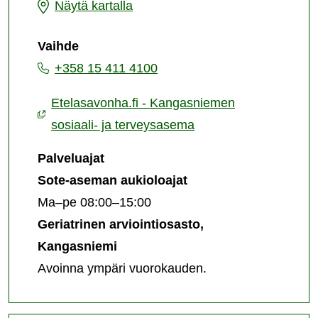
Kangasniemen
Näytä kartalla
sosiaali-
Vaihde
ja
+358 15 411 4100
terveysasema
Etelasavonha.fi - Kangasniemen
sosiaali- ja terveysasema
Palveluajat
Sote-aseman aukioloajat
Ma–pe 08:00–15:00
Geriatrinen arviointiosasto,
Kangasniemi
Avoinna ympäri vuorokauden.