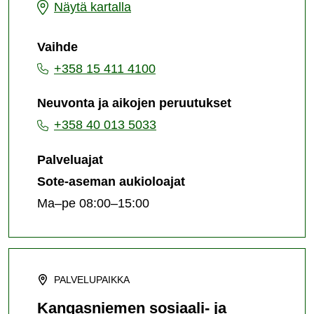
Juvan
Näytä kartalla
sosiaali-
Vaihde
ja
+358 15 411 4100
terveysasema
Neuvonta ja aikojen peruutukset
+358 40 013 5033
Palveluajat
Sote-aseman aukioloajat
Ma–pe 08:00–15:00
PALVELUPAIKKA
Kangasniemen sosiaali- ja