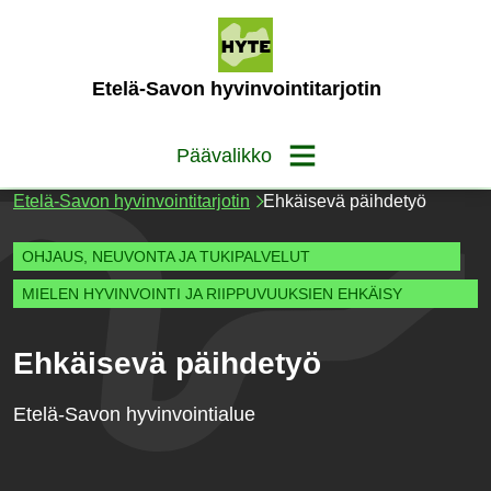
Siirry
sisältöön
(Etusivu)
Etelä-Savon hyvinvointitarjotin
Päävalikko
Etelä-Savon hyvinvointitarjotin
Ehkäisevä päihdetyö
OHJAUS, NEUVONTA JA TUKIPALVELUT
MIELEN HYVINVOINTI JA RIIPPUVUUKSIEN EHKÄISY
Ehkäisevä päihdetyö
Etelä-Savon hyvinvointialue