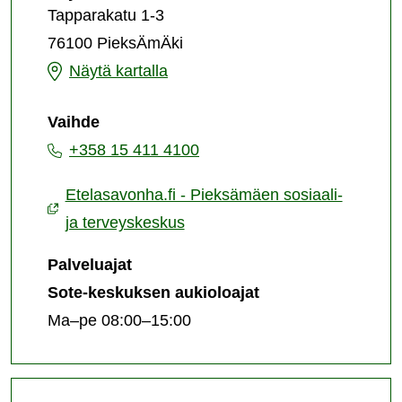
sosiaali-
Tapparakatu 1-3
ja
76100 PieksÄmÄki
terveyskeskus
Pieksämäen
Näytä kartalla
sosiaali-
Vaihde
ja
+358 15 411 4100
terveyskeskus
Etelasavonha.fi - Pieksämäen sosiaali-
ja terveyskeskus
Palveluajat
Sote-keskuksen aukioloajat
Ma–pe 08:00–15:00