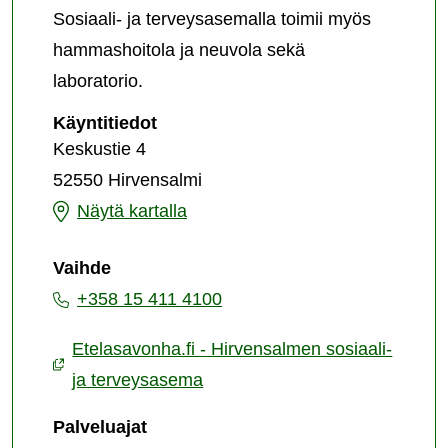
Sosiaali- ja terveysasemalla toimii myös
hammashoitola ja neuvola sekä
laboratorio.
Hirvensalmen
Käyntitiedot
sosiaali-
Keskustie 4
ja
52550 Hirvensalmi
terveysasema
Hirvensalmen
Näytä kartalla
sosiaali-
Vaihde
ja
+358 15 411 4100
terveysasema
Etelasavonha.fi - Hirvensalmen sosiaali-
ja terveysasema
Palveluajat