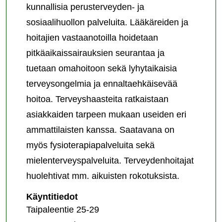
kunnallisia perusterveyden- ja
sosiaalihuollon palveluita. Lääkäreiden ja
hoitajien vastaanotoilla hoidetaan
pitkäaikaissairauksien seurantaa ja
tuetaan omahoitoon sekä lyhytaikaisia
terveysongelmia ja ennaltaehkäisevää
hoitoa. Terveyshaasteita ratkaistaan
asiakkaiden tarpeen mukaan useiden eri
ammattilaisten kanssa. Saatavana on
myös fysioterapiapalveluita sekä
mielenterveyspalveluita. Terveydenhoitajat
huolehtivat mm. aikuisten rokotuksista.
Anttolan
Käyntitiedot
sosiaali-
Taipaleentie 25-29
ja