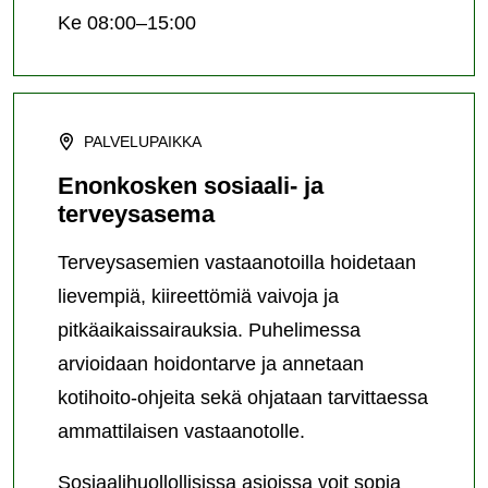
Ke 08:00–15:00
PALVELUPAIKKA
Enonkosken sosiaali- ja
terveysasema
Terveysasemien vastaanotoilla hoidetaan
lievempiä, kiireettömiä vaivoja ja
pitkäaikaissairauksia. Puhelimessa
arvioidaan hoidontarve ja annetaan
kotihoito-ohjeita sekä ohjataan tarvittaessa
ammattilaisen vastaanotolle.
Sosiaalihuollollisissa asioissa voit sopia