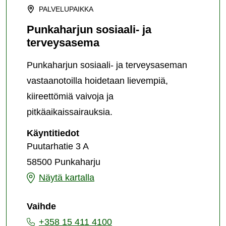
PALVELUPAIKKA
Punkaharjun sosiaali- ja
terveysasema
Punkaharjun sosiaali- ja terveysaseman
vastaanotoilla hoidetaan lievempiä,
kiireettömiä vaivoja ja
pitkäaikaissairauksia.
Punkaharjun
Käyntitiedot
sosiaali-
Puutarhatie 3 A
ja
58500 Punkaharju
terveysasema
Punkaharjun
Näytä kartalla
sosiaali-
Vaihde
ja
+358 15 411 4100
terveysasema