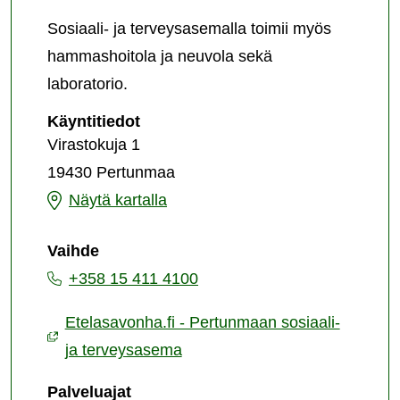
Sosiaali- ja terveysasemalla toimii myös
hammashoitola ja neuvola sekä
laboratorio.
Pertunmaan
Käyntitiedot
sosiaali-
Virastokuja 1
ja
19430 Pertunmaa
terveysasema
Pertunmaan
Näytä kartalla
sosiaali-
Vaihde
ja
+358 15 411 4100
terveysasema
Etelasavonha.fi - Pertunmaan sosiaali-
ja terveysasema
Palveluajat