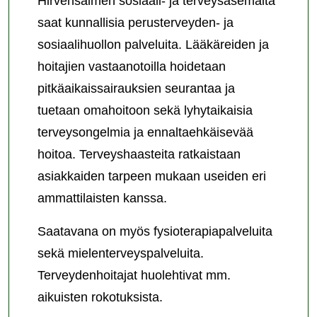
Hirvensalmen sosiaali- ja terveysasemalta
saat kunnallisia perusterveyden- ja
sosiaalihuollon palveluita. Lääkäreiden ja
hoitajien vastaanotoilla hoidetaan
pitkäaikaissairauksien seurantaa ja
tuetaan omahoitoon sekä lyhytaikaisia
terveysongelmia ja ennaltaehkäisevää
hoitoa. Terveyshaasteita ratkaistaan
asiakkaiden tarpeen mukaan useiden eri
ammattilaisten kanssa.
Saatavana on myös fysioterapiapalveluita
sekä mielenterveyspalveluita.
Terveydenhoitajat huolehtivat mm.
aikuisten rokotuksista.