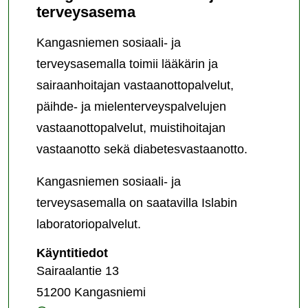
terveysasema
Kangasniemen sosiaali- ja
terveysasemalla toimii lääkärin ja
sairaanhoitajan vastaanottopalvelut,
päihde- ja mielenterveyspalvelujen
vastaanottopalvelut, muistihoitajan
vastaanotto sekä diabetesvastaanotto.
Kangasniemen sosiaali- ja
terveysasemalla on saatavilla Islabin
laboratoriopalvelut.
Kangasniemen
Käyntitiedot
sosiaali-
Sairaalantie 13
ja
51200 Kangasniemi
terveysasema