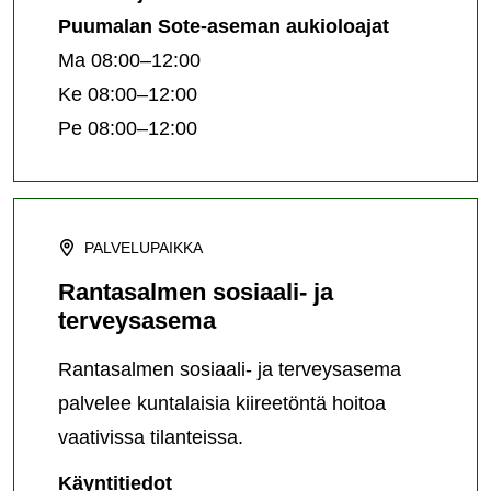
Puumalan Sote-aseman aukioloajat
Ma 08:00–12:00
Ke 08:00–12:00
Pe 08:00–12:00
PALVELUPAIKKA
Rantasalmen sosiaali- ja
terveysasema
Rantasalmen sosiaali- ja terveysasema
palvelee kuntalaisia kiireetöntä hoitoa
vaativissa tilanteissa.
Rantasalmen
Käyntitiedot