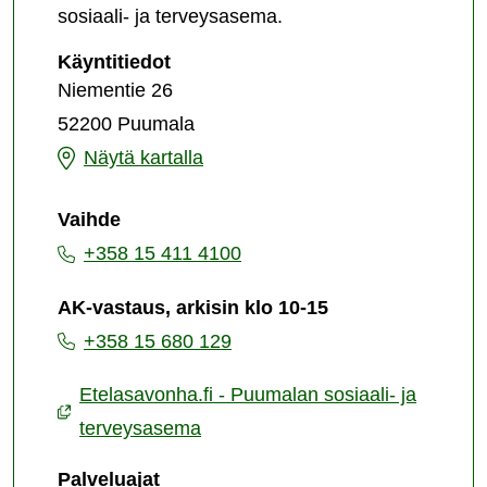
sosiaali- ja terveysasema.
Puumalan
Käyntitiedot
sosiaali-
Niementie 26
ja
52200 Puumala
terveysasema
Puumalan
Näytä kartalla
sosiaali-
Vaihde
ja
+358 15 411 4100
terveysasema
AK-vastaus, arkisin klo 10-15
+358 15 680 129
Etelasavonha.fi - Puumalan sosiaali- ja
terveysasema
Palveluajat