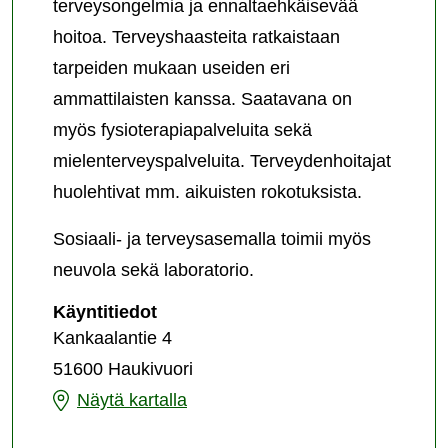
terveysongelmia ja ennaltaehkäisevää
hoitoa. Terveyshaasteita ratkaistaan
tarpeiden mukaan useiden eri
ammattilaisten kanssa. Saatavana on
myös fysioterapiapalveluita sekä
mielenterveyspalveluita. Terveydenhoitajat
huolehtivat mm. aikuisten rokotuksista.
Sosiaali- ja terveysasemalla toimii myös
neuvola sekä laboratorio.
Haukivuoren
Käyntitiedot
sosiaali-
Kankaalantie 4
ja
51600 Haukivuori
terveysasema
Haukivuoren
Näytä kartalla
sosiaali-