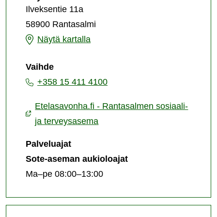
sosiaali-
Ilveksentie 11a
ja
58900 Rantasalmi
terveysasema
Rantasalmen
Näytä kartalla
sosiaali-
Vaihde
ja
+358 15 411 4100
terveysasema
Etelasavonha.fi - Rantasalmen sosiaali-
ja terveysasema
Palveluajat
Sote-aseman aukioloajat
Ma–pe 08:00–13:00